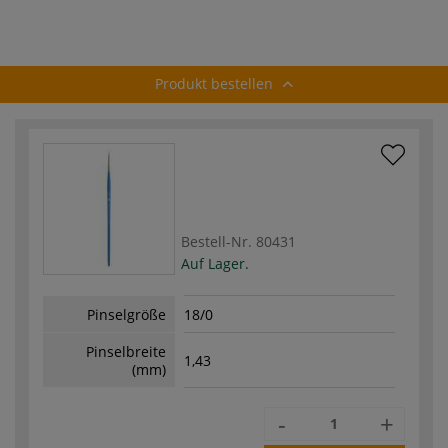
schräg
spitz
Blender
D
Produkt bestellen
Bestell-Nr.
80431
Auf Lager.
Pinselgröße
18/0
Pinselbreite
1,43
(mm)
-
+