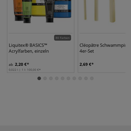
80 Farben
Liquitex® BASICS™
Cléopâtre Schwammpinse
Acrylfarben, einzeln
4er-Set
2,20 €
2,69 €
ab
0,022 l | 1 l:
100,00 €