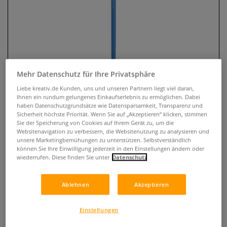
Mehr Datenschutz für Ihre Privatsphäre
Liebe kreativ.de Kunden, uns und unseren Partnern liegt viel daran,
Ihnen ein rundum gelungenes Einkaufserlebnis zu ermöglichen. Dabei
haben Datenschutzgrundsätze wie Datensparsamkeit, Transparenz und
Sicherheit höchste Priorität. Wenn Sie auf „Akzeptieren“ klicken, stimmen
PRINCETON™ Select™ ARTISTE™
Sie der Speicherung von Cookies auf Ihrem Gerät zu, um die
Websitenavigation zu verbessern, die Websitenutzung zu analysieren und
Synthetikpinsel, Serie 3750, Short
unsere Marketingbemühungen zu unterstützen. Selbstverständlich
können Sie Ihre Einwilligung jederzeit in den Einstellungen ändern oder
Liner
wiederrufen. Diese finden Sie unter
Datenschutz
0 Bewertungen
Ablehnen
Akzeptieren
PRINCETON™ Select™ ARTISTE™ Synthetikpinsel sind ideal
für Öl-, Acryl- und Aquarellfarben. Langlebig und
Einstellungen
zuverlässig mit einem tollen Preis-Leistungs-Verhältnis.
Erhältlich in verschiedenen Größen.
Mehr