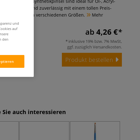
t™ ARTISTE™ Synthetikpinsel sind ideal für Öl-, Acryl-
en. Langlebig und zuverlässig mit einem tollen Preis-
tnis. Erhältlich in verschiedenen Größen.
Mehr
nsparenz und
Cookies auf
ab
4,26 €
unsere
in den
inklusive 19% bzw. 7% MwSt,
ggf. zuzüglich
Versandkosten
.
Produkt bestellen
eptieren
 Sie auch interessieren