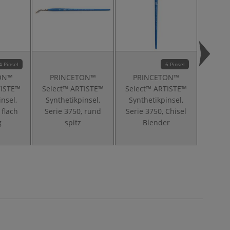
4 Pinsel
6 Pinsel
ON™
PRINCETON™
PRINCETON™
PR
TISTE™
Select™ ARTISTE™
Select™ ARTISTE™
Selec
insel,
Synthetikpinsel,
Synthetikpinsel,
Misch
 flach
Serie 3750, rund
Serie 3750, Chisel
Serie 3
g
spitz
Blender
S