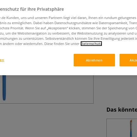
PRINCETON™ Selec
und Aquarellfarb
enschutz für Ihre Privatsphäre
Leistungs-Verhäl
iv.de Kunden, uns und unseren Partnern liegt viel daran, Ihnen ein rundum gelungenes
ebnis zu ermöglichen. Dabei haben Datenschutzgrundsätze wie Datensparsamkeit, Tra
öchste Priorität. Wenn Sie auf „Akzeptieren“ klicken, stimmen Sie der Speicherung von 
 zu, um die Websitenavigation zu verbessern, die Websitenutzung zu analysieren und 
mühungen zu unterstützen. Selbstverständlich können Sie Ihre Einwilligung jederzeit 
n ändern oder wiederrufen. Diese finden Sie unter
Datenschutz
gen
Ablehnen
Akz
Das könnte