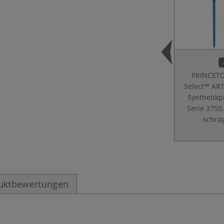
PRINCET
Select™ AR
Synthetikp
Serie 3750,
schrä
uktbewertungen