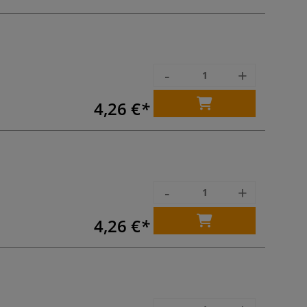
-
+
4,26 €
-
+
4,26 €