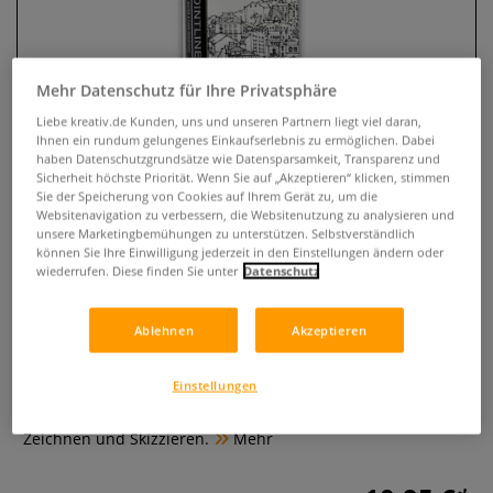
Mehr Datenschutz für Ihre Privatsphäre
Liebe kreativ.de Kunden, uns und unseren Partnern liegt viel daran,
Ihnen ein rundum gelungenes Einkaufserlebnis zu ermöglichen. Dabei
haben Datenschutzgrundsätze wie Datensparsamkeit, Transparenz und
Sicherheit höchste Priorität. Wenn Sie auf „Akzeptieren“ klicken, stimmen
Sie der Speicherung von Cookies auf Ihrem Gerät zu, um die
Websitenavigation zu verbessern, die Websitenutzung zu analysieren und
unsere Marketingbemühungen zu unterstützen. Selbstverständlich
Pentel® POINTLINER Fineliner
können Sie Ihre Einwilligung jederzeit in den Einstellungen ändern oder
5er-Set
wiederrufen. Diese finden Sie unter
Datenschutz
0 Bewertungen
Ablehnen
Akzeptieren
Pentel® POINTLINER Fineliner-Set mit 5 Stiften in
Einstellungen
verschiedenen Strichstärken. Permanente, schwarze
Pigmenttinte – wasser- und lichtbeständig, ideal für
Zeichnen und Skizzieren.
Mehr