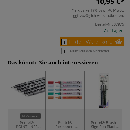
10,95 €
inklusive 19% bzw. 7% MwSt,
ggf. zuzüglich
Versandkosten
.
Bestell-Nr.
37976
Auf Lager.
In den Warenkorb
Artikel auf den Merkzettel
Das könnte Sie auch interessieren
14 Varianten
Pentel®
Pentel®
Pentel® Brush
POINTLINER
Permanent
Sign Pen Black
G