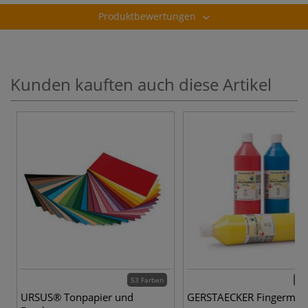
Produktbewertungen
Kunden kauften auch diese Artikel
53 Farben
10 
URSUS® Tonpapier und
GERSTAECKER Fingermalf