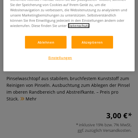
Sie der Speicherung von Cookies auf Ihrem Gerät zu, um die
Websitenavigation zu verbessern, die Websitenutzung zu analysieren und
unsere Marketingbemühungen zu unterstützen. Selbstverständlich
können Sie Ihre Einwilligung jederzeit in den Einstellungen ändern oder
wiederrufen. Diese finden Sie unter
Datenschutz
Ablehnen
Akzeptieren
Pinselwaschtopf
Einstellungen
0 Bewertungen
Pinselwaschtopf aus stabilem, bruchfestem Kunststoff zum
Reinigen von Pinseln. Ausbuchtung zum Ablegen der Pinsel
im oberen Randbereich und Abstreifkante. – Preis pro
Stück.
Mehr
3,00 €
inklusive 19% bzw. 7% MwSt,
ggf. zuzüglich
Versandkosten
.