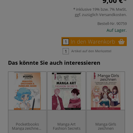
9,00 €
inklusive 19% bzw. 7% MwSt,
ggf. zuzüglich
Versandkosten
.
Bestell-Nr.
90759
Auf Lager.
In den Warenkorb
Artikel auf den Merkzettel
Das könnte Sie auch interessieren
Pocketbooks
Manga Art
Manga Girls
I 
Manga zeichnen -
Fashion Secrets
zeichnen
Teil 1: Gesichter,