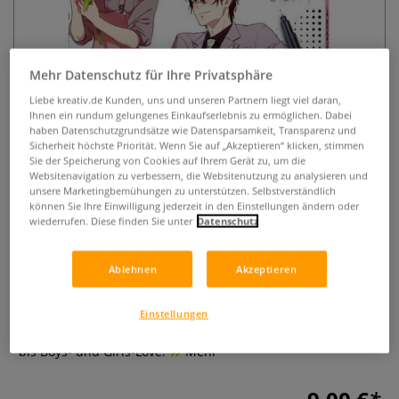
Mehr Datenschutz für Ihre Privatsphäre
Liebe kreativ.de Kunden, uns und unseren Partnern liegt viel daran,
Ihnen ein rundum gelungenes Einkaufserlebnis zu ermöglichen. Dabei
haben Datenschutzgrundsätze wie Datensparsamkeit, Transparenz und
Sicherheit höchste Priorität. Wenn Sie auf „Akzeptieren“ klicken, stimmen
Sie der Speicherung von Cookies auf Ihrem Gerät zu, um die
Pocketbooks Manga zeichnen -
Websitenavigation zu verbessern, die Websitenutzung zu analysieren und
unsere Marketingbemühungen zu unterstützen. Selbstverständlich
Teil 2: Liebe, Romantik &
können Sie Ihre Einwilligung jederzeit in den Einstellungen ändern oder
gebrochene Herzen
wiederrufen. Diese finden Sie unter
Datenschutz
0 Bewertungen
Ablehnen
Akzeptieren
Lieben Sie romantische Mangas und möchten eigene
Szenen zeichnen? Dieses Buch zeigt Ihnen, wie Sie
Einstellungen
Gesichtsausdrücke und Figuren gestalten – von Romance
bis Boys- und Girls-Love.
Mehr