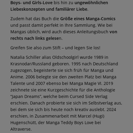
Boys- und Girls-Love
bis hin zu
ungewöhnlichen
Liebeskonzepten und familiärer Liebe
.
Zudem hat das Buch die
Größe eines Manga-Comics
und passt damit perfekt in Ihre Sammlung. Wie bei
Mangas üblich, wird auch dieses Anleitungsbuch
von
rechts nach links gelese
n.
Greifen Sie also zum Stift – und legen Sie los!
Natalia Schiller alias Oldschoolgirl wurde 1989 in
Krasnodar/Russland geboren. 1995 nach Deutschland
zugezogen, begeisterte sie sich früh für Manga und
Anime. 2006 belegte sie den zweiten Platz bei Manga
Talente und 2007 ebenso bei Manga Magie VI. 2019
zeichnete sie eine Kurzgeschichte für die Anthologie
“Japan Dreams”, welche beim Cursed Side Verlag
erschien. Danach probierte sie sich im Selbstverlag aus,
bei dem sie sich bis heute noch kreativ auslebt. 2024
erschien, in Zusammenarbeit mit Marcel (Hugi)
Hugenschütt, der Manga Teddy Boys Love bei
Altraverse.