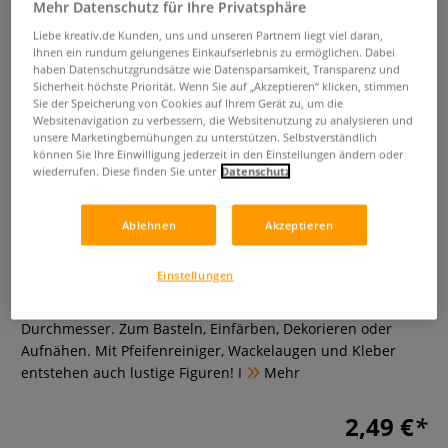
Mehr Datenschutz für Ihre Privatsphäre
Liebe kreativ.de Kunden, uns und unseren Partnern liegt viel daran,
Ihnen ein rundum gelungenes Einkaufserlebnis zu ermöglichen. Dabei
haben Datenschutzgrundsätze wie Datensparsamkeit, Transparenz und
Sicherheit höchste Priorität. Wenn Sie auf „Akzeptieren“ klicken, stimmen
Sie der Speicherung von Cookies auf Ihrem Gerät zu, um die
Websitenavigation zu verbessern, die Websitenutzung zu analysieren und
unsere Marketingbemühungen zu unterstützen. Selbstverständlich
können Sie Ihre Einwilligung jederzeit in den Einstellungen ändern oder
wiederrufen. Diese finden Sie unter
Datenschutz
Pompons, Größe 8-20mm
Ablehnen
Akzeptieren
0 Bewertungen
Einstellungen
Farblich sortierte Pompons in den Größen 8 mm bis 20 mm
Durchmesser. Zum Basteln, Einfärben, Dekorieren oder
Aufnähen. Mit Pfeifenreiniger, Wackelaugen und Kleber
entstehen auch lustige Figuren! I
Mehr
2,49 €