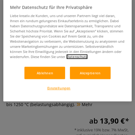
Mehr Datenschutz für Ihre Privatsphäre
Liebe kreativ.de Kunden, uns und unseren Partnern liegt viel daran,
Ihnen ein rundum gelungenes Einkaufserlebnis zu ermöglichen. Dabei
haben Datenschutzgrundsätze wie Datensparsamkeit, Transparenz und
Sicherheit höchste Priorität. Wenn Sie auf „Akzeptieren“ klicken, stimmen
Sie der Speicherung von Cookies auf Ihrem Gerät zu, um die
Websitenavigation zu verbessern, die Websitenutzung zu analysieren und
unsere Marketingbemühungen zu unterstützen. Selbstverständlich
Pyrotec Varioständer-Set rund,
können Sie Ihre Einwilligung jederzeit in den Einstellungen ändern oder
wiederrufen. Diese finden Sie unter
Datenschutz
Brennhilfsmittel
0 Bewertungen
Ablehnen
Akzeptieren
Das Pyrotec Varioständer-Set rund ist eine ideale Brennhilfe
Einstellungen
aus hitzebeständigem Edelstahl. Besteht aus einem
Formstein und 3 verschiedenen Stäben. Für Temperaturen
bis 1250 °C (belastungsabhängig).
Mehr
ab
13,90 €
inklusive 19% bzw. 7% MwSt,