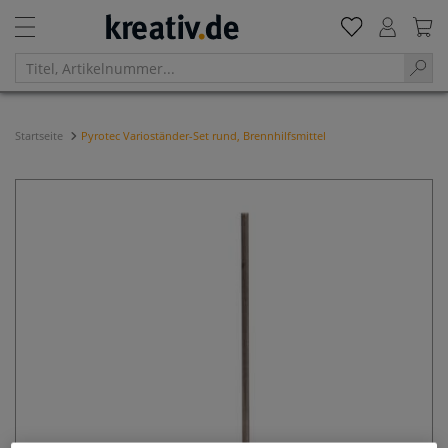
Startseite
Pyrotec Varioständer-Set rund, Brennhilfsmittel