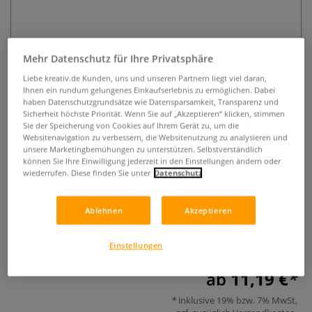
Mehr Datenschutz für Ihre Privatsphäre
Liebe kreativ.de Kunden, uns und unseren Partnern liegt viel daran,
Ihnen ein rundum gelungenes Einkaufserlebnis zu ermöglichen. Dabei
haben Datenschutzgrundsätze wie Datensparsamkeit, Transparenz und
Sicherheit höchste Priorität. Wenn Sie auf „Akzeptieren“ klicken, stimmen
RENZO MILANI Zahneisen mit
Sie der Speicherung von Cookies auf Ihrem Gerät zu, um die
Klüpfelkopf, 4 Zähne
Websitenavigation zu verbessern, die Websitenutzung zu analysieren und
unsere Marketingbemühungen zu unterstützen. Selbstverständlich
können Sie Ihre Einwilligung jederzeit in den Einstellungen ändern oder
0 Bewertungen
wiederrufen. Diese finden Sie unter
Datenschutz
RENZO MILANI Zahneisen mit Klüpfelkopf, 4 Zähne,
handgeschmiedet, aus ausgezeichnet gehärtetem Stahl, ca.
Ablehnen
Akzeptieren
220 mm lang. In 4 unterschiedlichen Stärken erhältlich.
Mehr
Einstellungen
ab
11,19 €
inklusive 19% bzw. 7% MwSt,