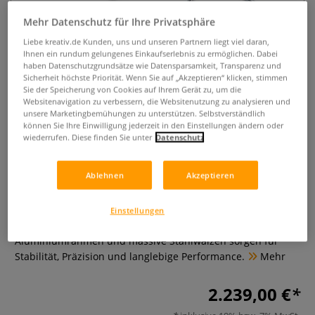
Mehr Datenschutz für Ihre Privatsphäre
Liebe kreativ.de Kunden, uns und unseren Partnern liegt viel daran,
Ihnen ein rundum gelungenes Einkaufserlebnis zu ermöglichen. Dabei
haben Datenschutzgrundsätze wie Datensparsamkeit, Transparenz und
Sicherheit höchste Priorität. Wenn Sie auf „Akzeptieren“ klicken, stimmen
Sie der Speicherung von Cookies auf Ihrem Gerät zu, um die
Websitenavigation zu verbessern, die Websitenutzung zu analysieren und
unsere Marketingbemühungen zu unterstützen. Selbstverständlich
RGM® Druckpresse 5070-AL-1:3
können Sie Ihre Einwilligung jederzeit in den Einstellungen ändern oder
wiederrufen. Diese finden Sie unter
Datenschutz
0 Bewertungen
Ablehnen
Akzeptieren
Eine professionelle Druckpresse für Radierung, Tiefdruck
und Lithografie mit einer Arbeitsfläche von 50 × 70 cm. Dank
1:3 Untersetzungsantrieb erzeugt sie hohen, gleichmäßigen
Einstellungen
Druck bei reduziertem Kraftaufwand. Der eloxierte
Aluminiumrahmen und massive Stahlwalzen sorgen für
Stabilität, Präzision und langlebige Performance.
Mehr
2.239,00 €