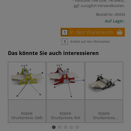
inklusive 19% bzw. 7% MwSt,
ggf. zuzüglich
Versandkosten
.
Bestell-Nr.
45434
Auf Lager.
In den Warenkorb
Artikel auf den Merkzettel
Das könnte Sie auch interessieren
RGM®
RGM®
RGM®
Druckpresse, Gelb
Druckpresse, Rot
Druckpresse,
Dr
Schwarz