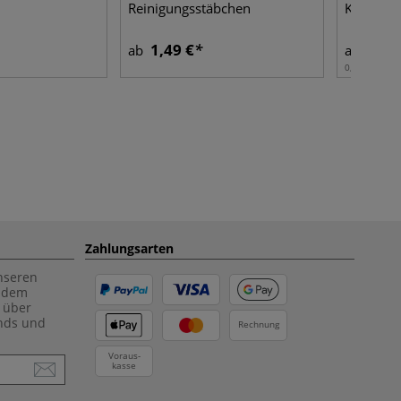
Reinigungsstäbchen
Kupferti
1,49 €
12,2
ab
ab
0,25 l | 1 l:
4
Zahlungsarten
unseren
f dem
 über
ends und
Rechnung
Voraus-
kasse