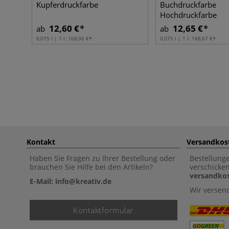
Kupferdruckfarbe
Buchdruckfarbe
Hochdruckfarbe
12,60 €
12,65 €
ab
ab
0,075 l | 1 l:
168,00 €
0,075 l | 1 l:
168,67 €
Kontakt
Versandkos
Haben Sie Fragen zu Ihrer Bestellung oder
Bestellung
brauchen Sie Hilfe bei den Artikeln?
verschicke
versandkos
E-Mail: info@kreativ.de
Wir versen
Kontaktformular