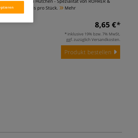
ER Ätzgrund im Hütchen - Spezialität von ROHRER &
eptieren
 geformt. – Preis pro Stück.
Mehr
8,65 €
inklusive 19% bzw. 7% MwSt,
ggf. zuzüglich
Versandkosten
.
Produkt bestellen