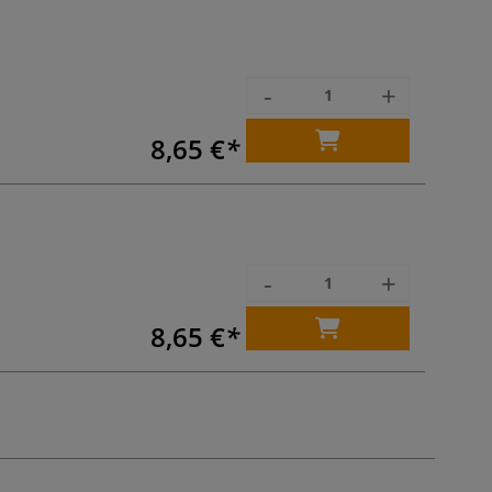
-
+
8,65 €
-
+
8,65 €