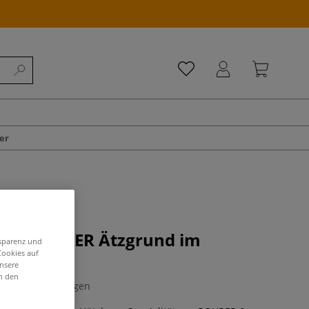
er
 KLINGNER Ätzgrund im
nsparenz und
Cookies auf
unsere
in den
0 Bewertungen