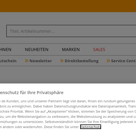
CHNEN
NEUHEITEN
MARKEN
SALES
utschein
Newsletter
Direktbestellung
Service Cent
enschutz für Ihre Privatsphäre
iv.de Kunden, uns und unseren Partnern liegt viel daran, Ihnen ein rundum gelungenes
ROHRER &
ebnis zu ermöglichen. Dabei haben Datenschutzgrundsätze wie Datensparsamkeit, Tra
Hütchen
öchste Priorität. Wenn Sie auf „Akzeptieren“ klicken, stimmen Sie der Speicherung von 
 zu, um die Websitenavigation zu verbessern, die Websitenutzung zu analysieren und 
mühungen zu unterstützen. Selbstverständlich können Sie Ihre Einwilligung jederzeit 
n ändern oder wiederrufen. Diese finden Sie unter
Datenschutz