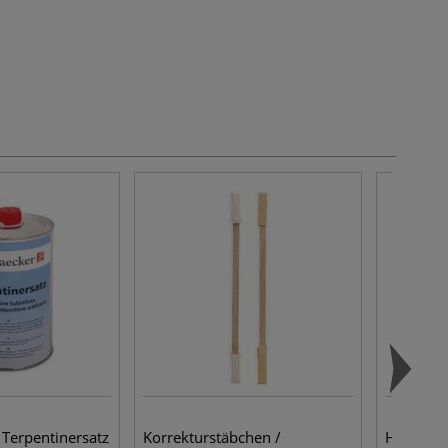
Terpentinersatz
Korrekturstäbchen /
HUBER Ät