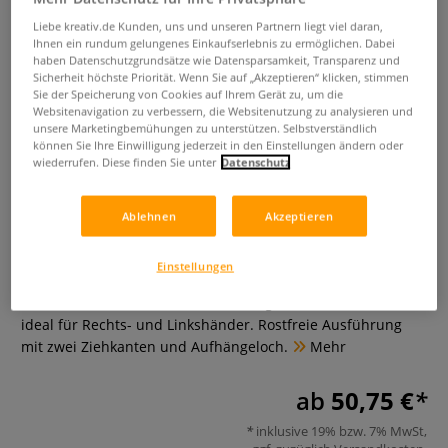
Liebe kreativ.de Kunden, uns und unseren Partnern liegt viel daran,
Ihnen ein rundum gelungenes Einkaufserlebnis zu ermöglichen. Dabei
haben Datenschutzgrundsätze wie Datensparsamkeit, Transparenz und
Sicherheit höchste Priorität. Wenn Sie auf „Akzeptieren“ klicken, stimmen
Sie der Speicherung von Cookies auf Ihrem Gerät zu, um die
Websitenavigation zu verbessern, die Websitenutzung zu analysieren und
unsere Marketingbemühungen zu unterstützen. Selbstverständlich
können Sie Ihre Einwilligung jederzeit in den Einstellungen ändern oder
wiederrufen. Diese finden Sie unter
Datenschutz
RUMOLD Präzisions-
Zeichenschiene
Ablehnen
Akzeptieren
0 Bewertungen
Einstellungen
Schiene aus hochwertigem, rostfreien Edelstahl, 38 mm
breit, 1,3 mm stark. Dank mm-Teilung auf beiden Seiten
ideal für Rechts- und Linkshänder. Rostfreie Ausführung
mit zwei Ziehkanten und Aufhängeloch.
Mehr
ab
50,75 €
inklusive 19% bzw. 7% MwSt,