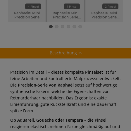
4 Pinsel
4 Pinsel
2 Pinsel
Raphaël® Mini
Raphaël® Mini
Raphaël® Mini
Precision Serie
Precision Serie
Precision Serie
85346
85046
89406
Beschreibung
Präzision im Detail – dieses kompakte
Pinselset
ist für
feine Arbeiten und kontrollierte Malprozesse entwickelt.
Die
Precision-Serie von Raphaël
setzt auf hochwertige
synthetische Fasern, welche die Eigenschaften von
Rotmarderhaar nachbilden. Das Ergebnis: exakte
Linienführung, gute Rückstellkraft und eine dauerhaft
spitze Form.
Ob Aquarell, Gouache oder Tempera
– die Pinsel
reagieren elastisch, nehmen Farbe gleichmäßig auf und