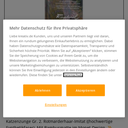
Mehr Datenschutz für Ihre Privatsphäre
Liebe kreativ.de Kunden, uns und unseren Partnern liegt viel daran,
Ihnen ein rundum gelungenes Einkaufserlebnis zu ermöglichen. Dabei
haben Datenschutzgrundsätze wie Datensparsamkeit, Transparenz und
Sicherheit höchste Priorität. Wenn Sie auf „Akzeptieren“ klicken, stimmen
Sie der Speicherung von Cookies auf Ihrem Gerät zu, um die
Websitenavigation zu verbessern, die Websitenutzung zu analysieren und
unsere Marketingbemühungen zu unterstützen. Selbstverständlich
Raphaël® Mini Precision
können Sie Ihre Einwilligung jederzeit in den Einstellungen ändern oder
wiederrufen. Diese finden Sie unter
Datenschutz
Aqaurellpinsel-Set mit
Bambusmatte, Claude Monet
Ablehnen
Akzeptieren
0 Bewertungen
Einstellungen
Set mit 5 Präzisionspinseln für Aquarell, Gouache und
Tempera. Rundpinsel 0 1 3, Verwaschpinsel Gr. 0 und
Katzenzunge Gr. 2. Rotmarderhaar-Imitat ((hochwertige
Synthetikfaser). Mit Bambusmatte im Monet-Design.