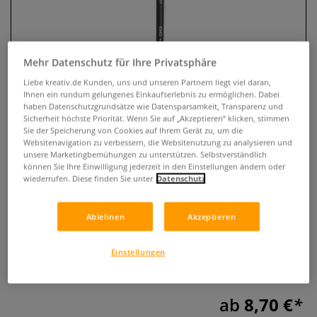
Mehr Datenschutz für Ihre Privatsphäre
Liebe kreativ.de Kunden, uns und unseren Partnern liegt viel daran,
Ihnen ein rundum gelungenes Einkaufserlebnis zu ermöglichen. Dabei
haben Datenschutzgrundsätze wie Datensparsamkeit, Transparenz und
Sicherheit höchste Priorität. Wenn Sie auf „Akzeptieren“ klicken, stimmen
Sie der Speicherung von Cookies auf Ihrem Gerät zu, um die
Websitenavigation zu verbessern, die Websitenutzung zu analysieren und
unsere Marketingbemühungen zu unterstützen. Selbstverständlich
Raphaël® Serie 8342
können Sie Ihre Einwilligung jederzeit in den Einstellungen ändern oder
Winkelpinsel, Imitation Kolinsky
wiederrufen. Diese finden Sie unter
Datenschutz
0 Bewertungen
Ablehnen
Akzeptieren
Feiner abgewinkelter Rundpinsel mit synthetischer
innovativer Kunstfaser. Ideal für die Fein- und
Einstellungen
Miniaturdetailausführung in Aquarell oder Tusche.
Mehr
ab
8,70 €