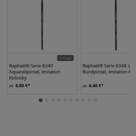
5 Pinsel
5 
Raphaël® Serie 8340
Raphaël® Serie 8348 spit
Aquarellpinsel, Imitation
Rundpinsel, Imitation Kol
Kolinsky
6,05 €
6,40 €
ab
ab