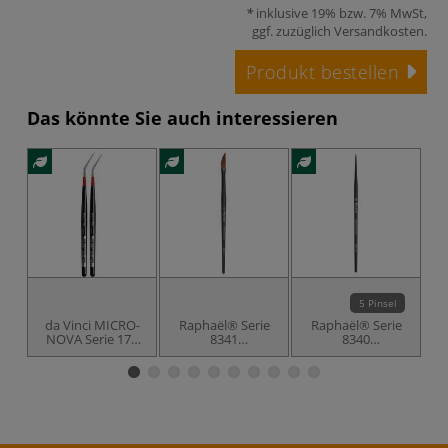
inklusive 19% bzw. 7% MwSt,
ggf. zuzüglich
Versandkosten
.
Produkt bestellen
Das könnte Sie auch interessieren
5 Pinsel
da Vinci MICRO-
Raphaël® Serie
Raphaël® Serie
NOVA Serie 175
8341
8340
8
abgewinkelt
Schwertpinsel,
Aquarellpinsel,
Im
Imitation Kolinsky
Imitation Kolinsky