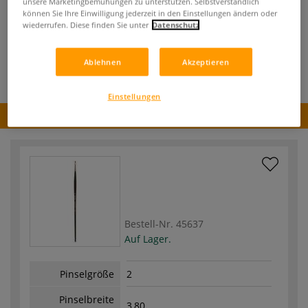
unsere Marketingbemühungen zu unterstützen. Selbstverständlich
inklusive 19% bzw. 7% MwSt,
können Sie Ihre Einwilligung jederzeit in den Einstellungen ändern oder
ggf. zuzüglich
Versandkosten
.
wiederrufen. Diese finden Sie unter
Datenschutz
Produkt bestellen
Ablehnen
Akzeptieren
Einstellungen
Produkt bestellen
Bestell-Nr.
45637
Auf Lager.
Pinselgröße
2
Pinselbreite
3,80