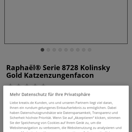
Raphaël® Serie 8728 Kolinsky
Gold Katzenzungenfacon
0 Bewertungen
Mehr Datenschutz für Ihre Privatsphäre
Raphaël® Serie 8728 Kolinsky Gold Katzenzungenfacon in
Liebe kreativ.de Kunden, uns und unseren Partnern liegt viel daran,
Premiumqualität. Ideal für die Öl- und Acrylmalerei. In
Ihnen ein rundum gelungenes Einkaufserlebnis zu ermöglichen. Dabei
vielen Größen lieferbar.
Mehr
haben Datenschutzgrundsätze wie Datensparsamkeit, Transparenz und
Sicherheit höchste Priorität. Wenn Sie auf „Akzeptieren“ klicken, stimmen
Sie der Speicherung von Cookies auf Ihrem Gerät zu, um die
ab
19,75 €
Websitenavigation zu verbessern, die Websitenutzung zu analysieren und