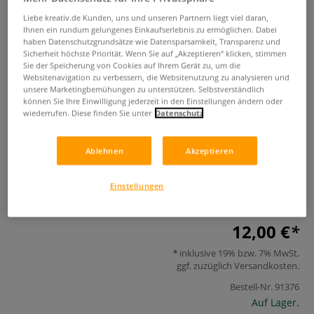
Liebe kreativ.de Kunden, uns und unseren Partnern liegt viel daran,
Ihnen ein rundum gelungenes Einkaufserlebnis zu ermöglichen. Dabei
haben Datenschutzgrundsätze wie Datensparsamkeit, Transparenz und
Sicherheit höchste Priorität. Wenn Sie auf „Akzeptieren“ klicken, stimmen
Sie der Speicherung von Cookies auf Ihrem Gerät zu, um die
Websitenavigation zu verbessern, die Websitenutzung zu analysieren und
unsere Marketingbemühungen zu unterstützen. Selbstverständlich
können Sie Ihre Einwilligung jederzeit in den Einstellungen ändern oder
wiederrufen. Diese finden Sie unter
Datenschutz
Retro Style Makramee
Ablehnen
Akzeptieren
0 Bewertungen
Retro-Feelinge für zu Hause - vielseitige Makramee-Modelle
Einstellungen
im angesgten Retro-Style.
Mehr
12,00 €
inklusive 19% bzw. 7% MwSt,
ggf. zuzüglich
Versandkosten
.
Bestell-Nr.
91376
Auf Lager.