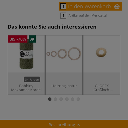
In den Warenkorb
Artikel auf den Merkzettel
Das könnte Sie auch interessieren
BIS -70%
34 Farben
Bobbiny
Holzring, natur
GLOREX
Makramee Kordel
Großloch-
S
Holzkugeln
Beschreibung