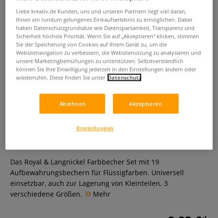
Liebe kreativ.de Kunden, uns und unseren Partnern liegt viel daran,
Ihnen ein rundum gelungenes Einkaufserlebnis zu ermöglichen. Dabei
haben Datenschutzgrundsätze wie Datensparsamkeit, Transparenz und
Sicherheit höchste Priorität. Wenn Sie auf „Akzeptieren“ klicken, stimmen
Sie der Speicherung von Cookies auf Ihrem Gerät zu, um die
Websitenavigation zu verbessern, die Websitenutzung zu analysieren und
unsere Marketingbemühungen zu unterstützen. Selbstverständlich
können Sie Ihre Einwilligung jederzeit in den Einstellungen ändern oder
wiederrufen. Diese finden Sie unter
Datenschutz
Ablehnen
Akzeptieren
Royal & Langnickel Farbbecher
Set
Einstellungen
0 Bewertungen
Das Royal & Langnickel Farbbecher Set mit 19
Aufbewahrungsbechern für Flüssigfarben. Universell
einsetzbar, auch zur Lagerung von Kleinteilen. 3
verschiedene Größen.
Mehr