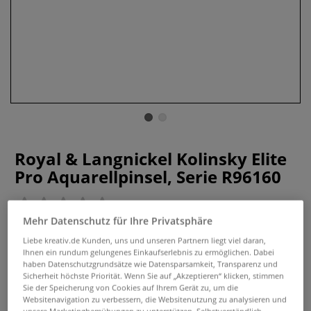
Royal & Langnickel Kolinsky Elite
Pro Aquarellpinsel, Serie R96160
0 Bewertungen
Mehr Datenschutz für Ihre Privatsphäre
Royal & Langnickel Kolinsky Elite Pro Aquarellpinsel sind
Liebe kreativ.de Kunden, uns und unseren Partnern liegt viel daran,
ideal für Aquarell und Tuschearbeiten. Hochwertige
Ihnen ein rundum gelungenes Einkaufserlebnis zu ermöglichen. Dabei
Kolinsky-Haar-Imitation, ausgezeichnete Farbaufnahme,
haben Datenschutzgrundsätze wie Datensparsamkeit, Transparenz und
tolle Formstabilität. Erhältlich in verschiedenen Größen.
Sicherheit höchste Priorität. Wenn Sie auf „Akzeptieren“ klicken, stimmen
Sie der Speicherung von Cookies auf Ihrem Gerät zu, um die
Mehr
Websitenavigation zu verbessern, die Websitenutzung zu analysieren und
unsere Marketingbemühungen zu unterstützen. Selbstverständlich