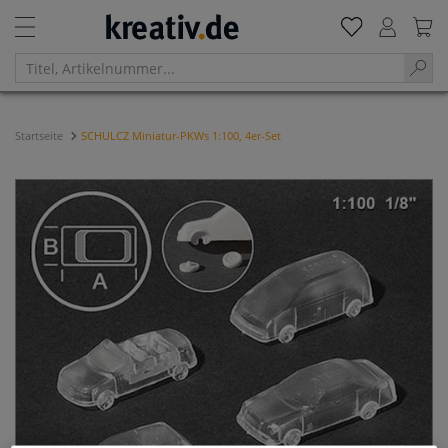
Startseite
SCHULCZ Miniatur-PKWs 1:100, 4er-Set