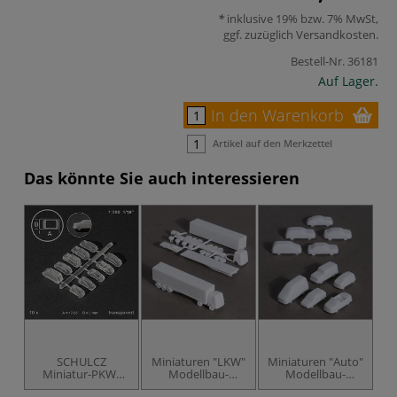
inklusive 19% bzw. 7% MwSt,
ggf. zuzüglich
Versandkosten
.
Bestell-Nr.
36181
Auf Lager.
In den Warenkorb
Artikel auf den Merkzettel
Das könnte Sie auch interessieren
SCHULCZ
Miniaturen "LKW"
Miniaturen "Auto"
Miniatur-PKWs
Modellbau-
Modellbau-
1:200, 10er-Set
Zubehör
Zubehör