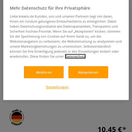
Mehr Datenschutz für Ihre Privatsphäre
Liebe kreativ.de Kunden, uns und unseren Partnern liegt viel daran,
Ihnen ein rundum gelungenes Einkaufserlebnis zu ermöglichen. Dabei
haben Datenschutzgrundsätze wie Datensparsamkeit, Transparenz und
Sicherheit höchste Priorität. Wenn Sie auf „Akzeptieren“ klicken, stimmen
Sie der Speicherung von Cookies auf Ihrem Gerät zu, um die
Websitenavigation zu verbessern, die Websitenutzung zu analysieren und
unsere Marketingbemühungen zu unterstützen. Selbstverständlich
SCHULCZ Miniatur-PKWs 1:100,
können Sie Ihre Einwilligung jederzeit in den Einstellungen ändern oder
wiederrufen. Diese finden Sie unter
Datenschutz
4er-Set
0 Bewertungen
Ablehnen
Akzeptieren
SCHULCZ Miniatur-PKWs: Modellautos im Maßstab 1:100.
Einstellungen
Klar, unlackiert und individuell gestaltbar. 4er-Set für
kreative Modellbauprojekte.
Mehr
10,45 €