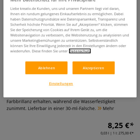
Liebe kreativ.de Kunden, uns und unseren Partnern liegt viel daran,
Ihnen ein rundum gelungenes Einkaufserlebnis zu ermöglichen. Dabei
haben Datenschutzgrundsätze wie Datensparsamkeit, Transparenz und
Sicherheit höchste Priorität. Wenn Sie auf „Akzeptieren“ klicken, stimmen
Sie der Speicherung von Cookies auf Ihrem Gerät zu, um die
Websitenavigation zu verbessern, die Websitenutzung zu analysieren und
unsere Marketingbemühungen zu unterstützen. Selbstverständlich
können Sie Ihre Einwilligung jederzeit in den Einstellungen ändern oder
wiederrufen. Diese finden Sie unter
Datenschutz
SENNELIER Verdünner für
Schellacktusche
Ablehnen
Akzeptieren
0 Bewertungen
Einstellungen
Der SENNELIER Verdünner wird zum Verdünnen der
Schellacktuschen verwendet. Dadurch bleibt die
Farbbrillanz erhalten, während die Wasserfestigkeit
zunimmt. Lieferbar in einer 30-ml-Falsche.
Mehr
8,25 €
0,03 l | 1 l:
275,00 €