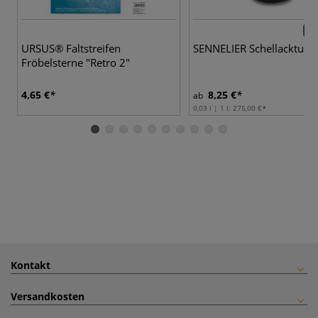
30 
URSUS® Faltstreifen
SENNELIER Schellacktusc
Fröbelsterne "Retro 2"
4,65 €
8,25 €
ab
0,03 l | 1 l:
275,00 €
Kontakt
Versandkosten