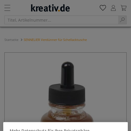
Startseite
SENNELIER Verdünner für Schellacktusche
Mehr Datenschutz für Ihre Privatsphäre