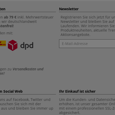
ten
Newsletter
en
ab 79 €
inkl. Mehrwertsteuer
Registrieren Sie sich jetzt für 
n wir deutschlandweit
Newsletter und bleiben Sie au
tenfrei!
Laufenden. Wir informieren Sie
Produktneuheiten, aktuelle Tr
den mit:
Aktionsangebote.
Newsletter
agen zu
Versandkosten und
en
?
im Social Web
Ihr Einkauf ist sicher
uns auf Facebook, Twitter und
Um die Kunden- und Datensiche
tauschen Sie sich mit der
erhöhen, ist unser gesamter On
aus und bleiben Sie immer up
mit einem professionellen SSL-Ze
abgesichert.