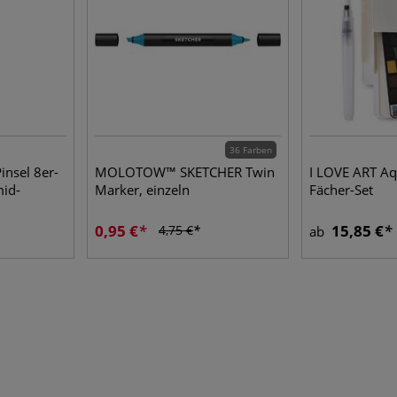
36 Farben
insel 8er-
MOLOTOW™ SKETCHER Twin
I LOVE ART Aq
mid-
Marker, einzeln
Fächer-Set
0,95 €
15,85 €
4,75 €
ab