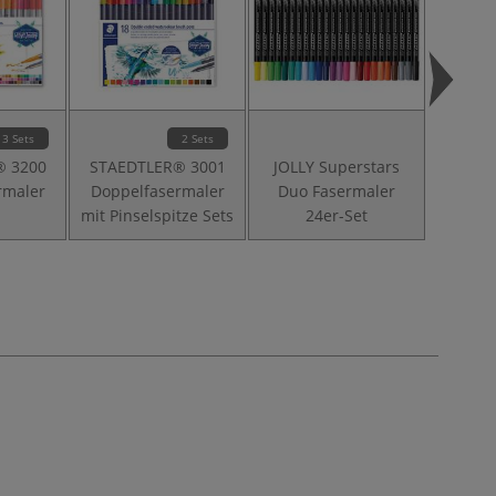
3 Sets
2 Sets
® 3200
STAEDTLER® 3001
JOLLY Superstars
I LOVE
rmaler
Doppelfasermaler
Duo Fasermaler
Lay
mit Pinselspitze Sets
24er-Set