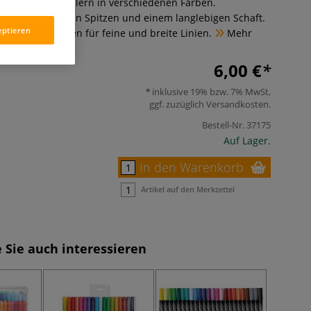
2 Doppelfasermalern in verschiedenen Farben.
 strapazierfähigen Spitzen und einem langlebigen Schaft.
eptieren
 zwei Strichbreiten für feine und breite Linien.
Mehr
6,00 €
inklusive 19% bzw. 7% MwSt,
ggf. zuzüglich
Versandkosten
.
Bestell-Nr.
37175
Auf Lager.
In den Warenkorb
Artikel auf den Merkzettel
 Sie auch interessieren