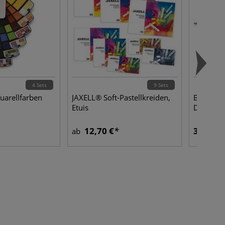
4 Sets
9 Sets
uarellfarben
JAXELL® Soft-Pastellkreiden,
BIC® 4 C
Etuis
Druckkug
12,70 €
3,09 €
ab