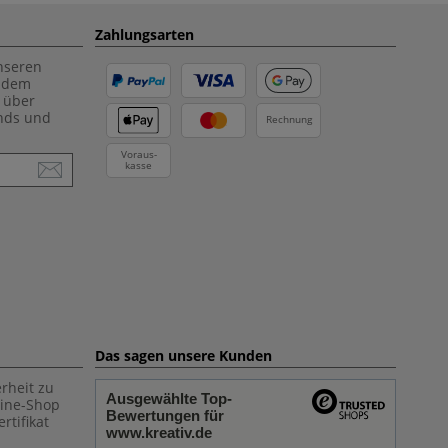
Zahlungsarten
unseren
f dem
 über
ends und
Rechnung
Voraus-
kasse
Das sagen unsere Kunden
rheit zu
Ausgewählte Top-
line-Shop
Bewertungen für
rtifikat
www.kreativ.de