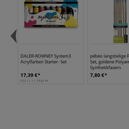
DALER-ROWNEY System3
pébéo langstielige P
Acrylfarben Starter- Set
Set, goldene Polya
Synthetikfasern
17,39 €
7,80 €
0,22 l | 1 l:
79,05 €