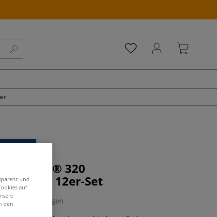
er
R® Noris® 320
ermaler, 12er-Set
nsparenz und
Cookies auf
unsere
0 Bewertungen
in den