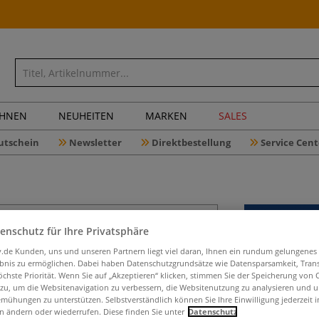
CHNEN
NEUHEITEN
MARKEN
SALES
utschein
Newsletter
Direktbestellung
Service Cent
enschutz für Ihre Privatsphäre
STAEDTLE
iv.de Kunden, uns und unseren Partnern liegt viel daran, Ihnen ein rundum gelungenes
Doppelfas
ebnis zu ermöglichen. Dabei haben Datenschutzgrundsätze wie Datensparsamkeit, Tra
öchste Priorität. Wenn Sie auf „Akzeptieren“ klicken, stimmen Sie der Speicherung von 
 zu, um die Websitenavigation zu verbessern, die Websitenutzung zu analysieren und 
mühungen zu unterstützen. Selbstverständlich können Sie Ihre Einwilligung jederzeit 
n ändern oder wiederrufen. Diese finden Sie unter
Datenschutz