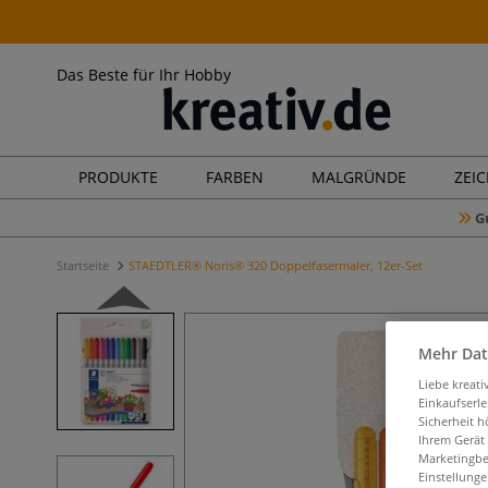
Das Beste für Ihr Hobby
PRODUKTE
FARBEN
MALGRÜNDE
ZEI
G
Startseite
STAEDTLER® Noris® 320 Doppelfasermaler, 12er-Set
Mehr Dat
Liebe kreat
Einkaufserl
Sicherheit h
Ihrem Gerät
Marketingbe
Einstellunge