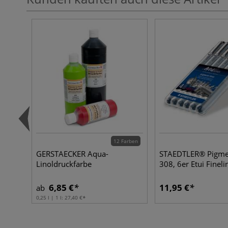
12 Farben
GERSTAECKER Aqua-
STAEDTLER® Pigmen
Linoldruckfarbe
308, 6er Etui Fineli
6,85 €
11,95 €
ab
0,25 l | 1 l:
27,40 €