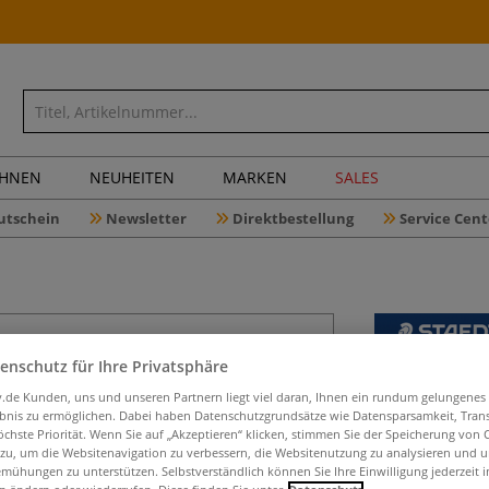
CHNEN
NEUHEITEN
MARKEN
SALES
utschein
Newsletter
Direktbestellung
Service Cent
enschutz für Ihre Privatsphäre
STAEDTLE
iv.de Kunden, uns und unseren Partnern liegt viel daran, Ihnen ein rundum gelungenes
Black 4er
ebnis zu ermöglichen. Dabei haben Datenschutzgrundsätze wie Datensparsamkeit, Tra
öchste Priorität. Wenn Sie auf „Akzeptieren“ klicken, stimmen Sie der Speicherung von 
 zu, um die Websitenavigation zu verbessern, die Websitenutzung zu analysieren und 
mühungen zu unterstützen. Selbstverständlich können Sie Ihre Einwilligung jederzeit 