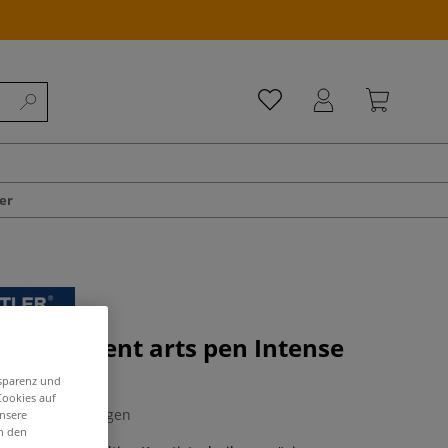
er
R® pigment arts pen Intense
-Set
nsparenz und
Cookies auf
0 Bewertungen
unsere
in den