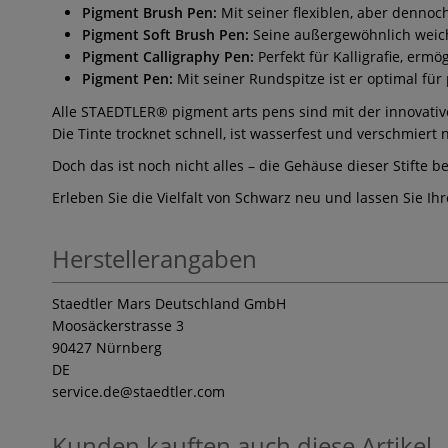
Pigment Brush Pen:
Mit seiner flexiblen, aber dennoch
Pigment Soft Brush Pen:
Seine außergewöhnlich weiche
Pigment Calligraphy Pen:
Perfekt für Kalligrafie, ermö
Pigment Pen:
Mit seiner Rundspitze ist er optimal für 
Alle STAEDTLER® pigment arts pens sind mit der innovativ
Die Tinte trocknet schnell, ist wasserfest und verschmiert
Doch das ist noch nicht alles – die Gehäuse dieser Stifte 
Erleben Sie die Vielfalt von Schwarz neu und lassen Sie Ih
Herstellerangaben
Staedtler Mars Deutschland GmbH
Moosäckerstrasse 3
90427 Nürnberg
DE
service.de
@staedtler.com
Kunden kauften auch diese Artikel