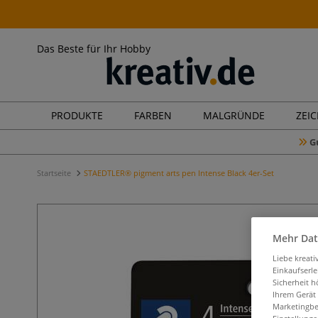
Das Beste für Ihr Hobby
PRODUKTE
FARBEN
MALGRÜNDE
ZEI
G
Startseite
STAEDTLER® pigment arts pen Intense Black 4er-Set
Mehr Dat
Liebe kreat
Einkaufserl
Sicherheit h
Ihrem Gerät
Marketingbe