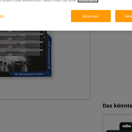
n ändern oder wiederrufen. Diese finden Sie unter
Datenschutz
Vier verschiedene
Linienführung un
Illustrationen.
gen
Ablehnen
Akz
Das könnte