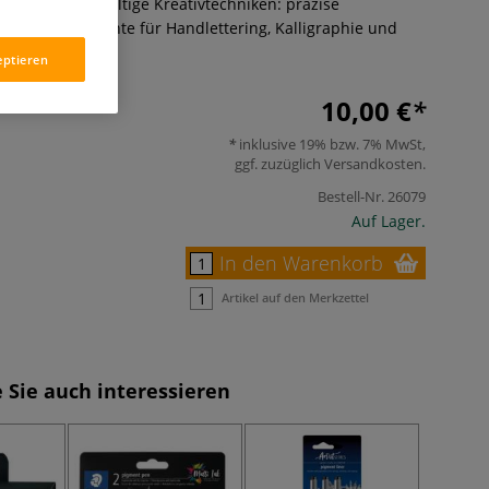
 Stifte für vielfältige Kreativtechniken: präzise
d kräftige Akzente für Handlettering, Kalligraphie und
Mehr
eptieren
10,00 €
inklusive 19% bzw. 7% MwSt,
ggf. zuzüglich
Versandkosten
.
Bestell-Nr.
26079
Auf Lager.
In den Warenkorb
Artikel auf den Merkzettel
 Sie auch interessieren