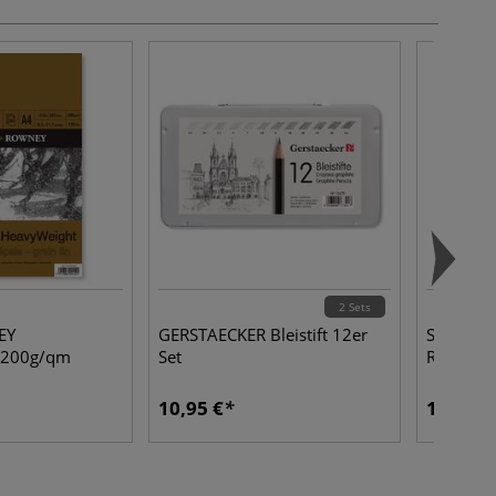
2 Sets
EY
GERSTAECKER Bleistift 12er
STAEDTLE
, 200g/qm
Set
Radierer
10,95 €
1,55 €