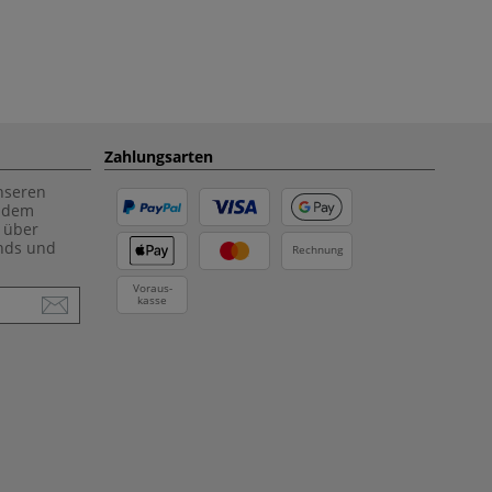
Zahlungsarten
unseren
f dem
 über
ends und
Rechnung
Voraus-
kasse