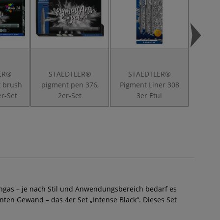
ER®
STAEDTLER®
STAEDTLER®
ST
t brush
pigment pen 376,
Pigment Liner 308
Pigmen
er-Set
2er-Set
3er Etui
8er Et
Mangas – je nach Stil und Anwendungsbereich bedarf es
ten Gewand – das 4er Set „Intense Black“. Dieses Set