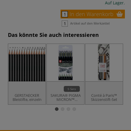
Auf Lager.
In den Warenkorb
Artikel auf den Merkzettel
Das könnte Sie auch interessieren
5 Sets
GERSTAECKER
SAKURA® PIGMA
Conté à Paris™
G
Bleistifte, einzeln
MICRON™
Skizzenstift-Set
Fineliner-Sets,
schwarz