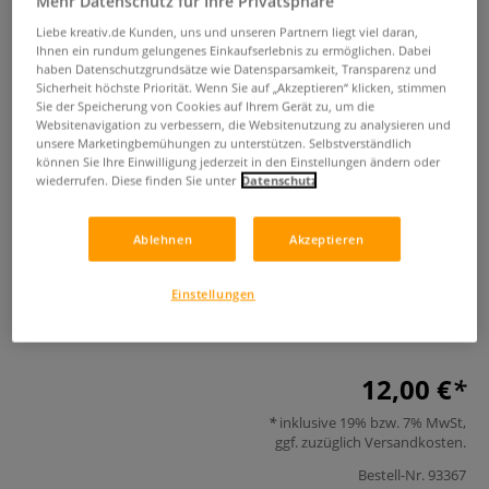
Mehr Datenschutz für Ihre Privatsphäre
Liebe kreativ.de Kunden, uns und unseren Partnern liegt viel daran,
Ihnen ein rundum gelungenes Einkaufserlebnis zu ermöglichen. Dabei
haben Datenschutzgrundsätze wie Datensparsamkeit, Transparenz und
Sicherheit höchste Priorität. Wenn Sie auf „Akzeptieren“ klicken, stimmen
Sie der Speicherung von Cookies auf Ihrem Gerät zu, um die
Websitenavigation zu verbessern, die Websitenutzung zu analysieren und
unsere Marketingbemühungen zu unterstützen. Selbstverständlich
können Sie Ihre Einwilligung jederzeit in den Einstellungen ändern oder
wiederrufen. Diese finden Sie unter
Datenschutz
Schnelles Wisssen in 30 Minuten -
Gesichter zeichnen
Ablehnen
Akzeptieren
0 Bewertungen
Einstellungen
Der schnellste Zeichenkurs zum Gesichter-Zeichnen aller
Zeiten.
Mehr
12,00 €
inklusive 19% bzw. 7% MwSt,
ggf. zuzüglich
Versandkosten
.
Bestell-Nr.
93367