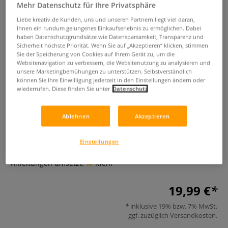
Mehr Datenschutz für Ihre Privatsphäre
Liebe kreativ.de Kunden, uns und unseren Partnern liegt viel daran,
Ihnen ein rundum gelungenes Einkaufserlebnis zu ermöglichen. Dabei
haben Datenschutzgrundsätze wie Datensparsamkeit, Transparenz und
Sicherheit höchste Priorität. Wenn Sie auf „Akzeptieren“ klicken, stimmen
Sie der Speicherung von Cookies auf Ihrem Gerät zu, um die
Websitenavigation zu verbessern, die Websitenutzung zu analysieren und
unsere Marketingbemühungen zu unterstützen. Selbstverständlich
können Sie Ihre Einwilligung jederzeit in den Einstellungen ändern oder
Schnitzen - Das Grundlagenbuch
wiederrufen. Diese finden Sie unter
Datenschutz
0 Bewertungen
Ablehnen
Akzeptieren
Dieses Buch erklärt auf anschauliche, verständliche Weise,
wie man sich die traditionsreiche Kunst aneignet, welche
Einstellungen
Werkzeuge man dafür benötigt, wie man erfolgreich
Anleitungen umsetzt.
Mehr
19,99 €
inklusive 19% bzw. 7% MwSt,
ggf. zuzüglich
Versandkosten
.