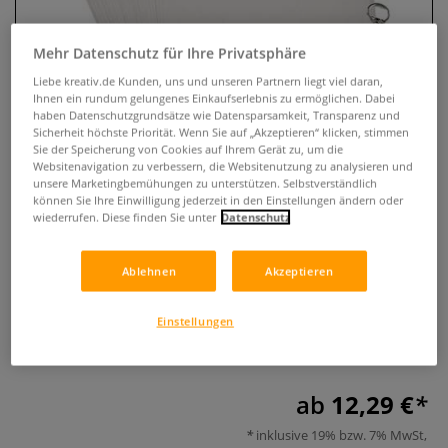
Mehr Datenschutz für Ihre Privatsphäre
Liebe kreativ.de Kunden, uns und unseren Partnern liegt viel daran,
Ihnen ein rundum gelungenes Einkaufserlebnis zu ermöglichen. Dabei
haben Datenschutzgrundsätze wie Datensparsamkeit, Transparenz und
Sicherheit höchste Priorität. Wenn Sie auf „Akzeptieren“ klicken, stimmen
Sie der Speicherung von Cookies auf Ihrem Gerät zu, um die
Websitenavigation zu verbessern, die Websitenutzung zu analysieren und
unsere Marketingbemühungen zu unterstützen. Selbstverständlich
können Sie Ihre Einwilligung jederzeit in den Einstellungen ändern oder
wiederrufen. Diese finden Sie unter
Datenschutz
Schrumpffolie
0 Bewertungen
Ablehnen
Akzeptieren
Die Schrumpffolie kann verziert werden z.B. mit Farbstiften
Einstellungen
und beim Erhitzen in einem normalen Backofen schrumpft
sie auf 1/3 der Originalgröße. Preis pro Packung.
Mehr
ab
12,29 €
inklusive 19% bzw. 7% MwSt,