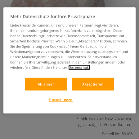
Mehr Datenschutz für Ihre Privatsphäre
Liebe kreativ.de Kunden, uns und unseren Partnern liegt viel daran,
Ihnen ein rundum gelungenes Einkaufserlebnis zu ermöglichen. Dabei
haben Datenschutzgrundsätze wie Datensparsamkeit, Transparenz und
Sicherheit höchste Priorität. Wenn Sie auf „Akzeptieren“ klicken, stimmen
Sie der Speicherung von Cookies auf Ihrem Gerät zu, um die
Websitenavigation zu verbessern, die Websitenutzung zu analysieren und
Speckstein Hellrosa
unsere Marketingbemühungen zu unterstützen. Selbstverständlich
können Sie Ihre Einwilligung jederzeit in den Einstellungen ändern oder
0 Bewertungen
wiederrufen. Diese finden Sie unter
Datenschutz
Hochwertiger, leicht bearbeitbarer Speckstein (Härte 1-1,5)
Ablehnen
Akzeptieren
mit hellrosafarbener Marmorierung für kreative Projekte.
Mehr
Einstellungen
4,45 €
inklusive 19% bzw. 7% MwSt,
ggf. zuzüglich
Versandkosten
.
Bestell-Nr.
50186