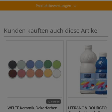
Produktbewertungen
Kunden kauften auch diese Artikel
12 Farben
27 
WELTE Keramik-Dekorfarben
LEFRANC & BOURGEOIS