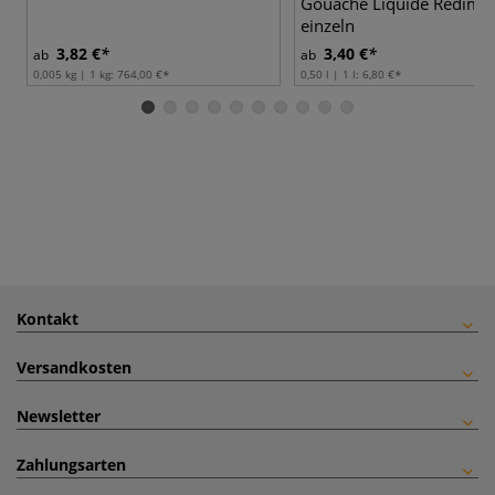
Gouache Liquide Redimix
einzeln
3,82 €
3,40 €
ab
ab
0,005 kg | 1 kg:
764,00 €
0,50 l | 1 l:
6,80 €
Kontakt
Versandkosten
Newsletter
Zahlungsarten