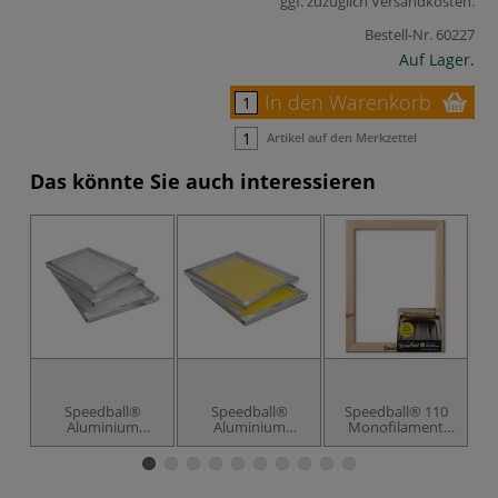
ggf. zuzüglich
Versandkosten
.
Bestell-Nr.
60227
Auf Lager.
In den Warenkorb
Artikel auf den Merkzettel
Das könnte Sie auch interessieren
Speedball®
Speedball®
Speedball® 110
Aluminium
Aluminium
Monofilament
Siebdruckrahmen
Siebdruckrahmen
Drucksieb
61T
91T