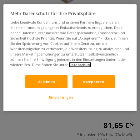
Mehr Datenschutz für Ihre Privatsphäre
Liebe kreativ.de Kunden, uns und unseren Partnern liegt viel daran,
Ihnen ein rundum gelungenes Einkaufserlebnis zu ermöglichen. Dabei
haben Datenschutzgrundsätze wie Datensparsamkeit, Transparenz und
Sicherheit höchste Priorität. Wenn Sie auf „Akzeptieren“ klicken, stimmen
Sie der Speicherung von Cookies auf Ihrem Gerät zu, um die
Websitenavigation zu verbessern, die Websitenutzung zu analysieren und
Speedball® Aluminium
unsere Marketingbemühungen zu unterstützen. Selbstverständlich
können Sie Ihre Einwilligung jederzeit in den Einstellungen ändern oder
Siebdruckrahmen 120T
wiederrufen. Diese finden Sie unter
Datenschutz
0 Bewertungen
Ablehnen
Akzeptieren
Der Speedball® Aluminium Siebdruckrahmen 120T
hervorragend geeignet für alle Siebdruck-Anwendungen.
Einstellungen
Handgefertigt aus hochwertigem Aluminium. Format: ca.
50,8 cm x 61,0 cm.
Mehr
81,65 €
inklusive 19% bzw. 7% MwSt,