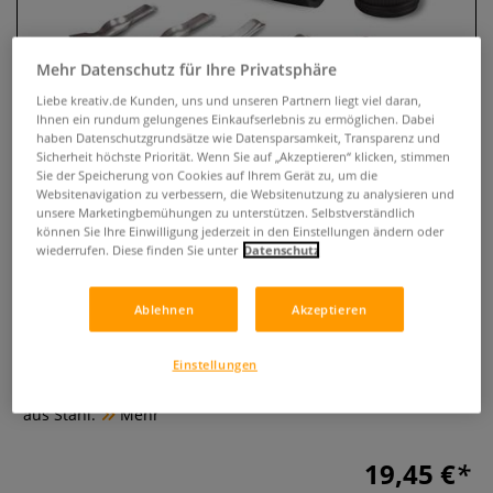
Mehr Datenschutz für Ihre Privatsphäre
Liebe kreativ.de Kunden, uns und unseren Partnern liegt viel daran,
Ihnen ein rundum gelungenes Einkaufserlebnis zu ermöglichen. Dabei
haben Datenschutzgrundsätze wie Datensparsamkeit, Transparenz und
Sicherheit höchste Priorität. Wenn Sie auf „Akzeptieren“ klicken, stimmen
Sie der Speicherung von Cookies auf Ihrem Gerät zu, um die
Websitenavigation zu verbessern, die Websitenutzung zu analysieren und
unsere Marketingbemühungen zu unterstützen. Selbstverständlich
können Sie Ihre Einwilligung jederzeit in den Einstellungen ändern oder
Speedball® Lino Cutter Set Nr.1,
wiederrufen. Diese finden Sie unter
Datenschutz
schwarz
Ablehnen
Akzeptieren
0 Bewertungen
Speedball® Lino Cutter Set Nr.1 mit schwarzem
Einstellungen
ergonomischem Griff und fünf präzisen Schneidemessern
aus Stahl.
Mehr
19,45 €