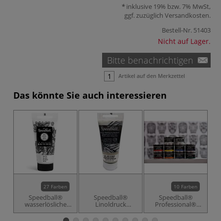
inklusive 19% bzw. 7% MwSt,
ggf. zuzüglich
Versandkosten
.
Bestell-Nr.
51403
Nicht auf Lager.
Bitte benachrichtigen
Artikel auf den Merkzettel
Das könnte Sie auch interessieren
27 Farben
10 Farben
Speedball®
Speedball®
Speedball®
S
wasserlösliche
Linoldruck
Professional®
Linoldruckfarbe
Extender
Relief Ink,
Druckfarbe auf