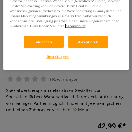
Sicherheit höchste Priorität. Wenn Sie auf „Akzeptieren“ klicken, stimmen
Sie der Speicherung von Cookies auf Ihrem Gerät zu, um die
Websitenavigation zu verbessern, die Websitenutzung zu analysieren und
unsere Marketingbemühungen zu unterstützen. Selbstverständlich
können Sie Ihre Einwilligung jederzeit in den Einstellungen ändern oder
wiederrufen. Diese finden Sie unter
Datenschutz
Ablehnen
Akzeptieren
Einstellungen
Stockerhammer
0 Bewertungen
Spezialwerkzeug zum dekorativen Gestalten von
Specksteinflächen. Wabenartige, differenzierte Aufrauhung
von flächigen Partien möglich. Enden mit je einem groben
und feinen Zahnraster versehen.
Mehr
42,99 €