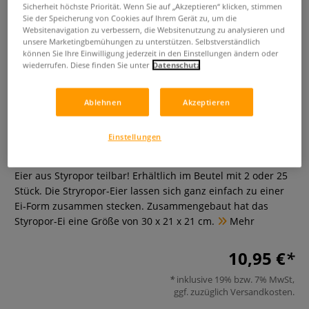
Sicherheit höchste Priorität. Wenn Sie auf „Akzeptieren“ klicken, stimmen
Sie der Speicherung von Cookies auf Ihrem Gerät zu, um die
Websitenavigation zu verbessern, die Websitenutzung zu analysieren und
unsere Marketingbemühungen zu unterstützen. Selbstverständlich
können Sie Ihre Einwilligung jederzeit in den Einstellungen ändern oder
wiederrufen. Diese finden Sie unter
Datenschutz
Ablehnen
Akzeptieren
Styropor Halbeier groß
Einstellungen
0 Bewertungen
Eier aus Styropor teilbar! Erhältlich im Beutel mit 2 oder 25
Stück. Die Stryropor-Eier lassen sich ganz einfach zu einer
Ei-Form zusammen stecken. Zusammengebaut hat das
Styropor-Ei eine Größe von 30 x 21 x 21 cm.
Mehr
10,95 €
inklusive 19% bzw. 7% MwSt,
ggf. zuzüglich
Versandkosten
.