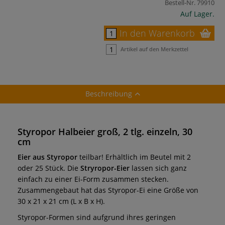
Bestell-Nr.
79910
Auf Lager.
In den Warenkorb
Artikel auf den Merkzettel
Beschreibung
Styropor Halbeier groß, 2 tlg. einzeln, 30
cm
Eier aus Styropor
teilbar! Erhältlich im Beutel mit 2
oder 25 Stück. Die
Stryropor-Eier
lassen sich ganz
einfach zu einer Ei-Form zusammen stecken.
Zusammengebaut hat das Styropor-Ei eine Größe von
30 x 21 x 21 cm (L x B x H).
Styropor-Formen sind aufgrund ihres geringen