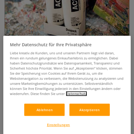
Mehr Datenschutz für Ihre Privatsphäre
Liebe kreativ.de Kunden, uns und unseren Partnern liegt viel daran,
TALENS AMSTERDAM Acrylfarbe
Ihnen ein rundum gelungenes Einkaufserlebnis zu ermöglichen. Dabei
haben Datenschutzgrundsätze wie Datensparsamkeit, Transparenz und
"Standard Series", Titanweiß
Sicherheit höchste Priorität. Wenn Sie auf „Akzeptieren“ klicken, stimmen
Doppelpack
Sie der Speicherung von Cookies auf Ihrem Gerät zu, um die
Websitenavigation zu verbessern, die Websitenutzung zu analysieren und
unsere Marketingbemühungen zu unterstützen. Selbstverständlich
0 Bewertungen
können Sie Ihre Einwilligung jederzeit in den Einstellungen ändern oder
wiederrufen. Diese finden Sie unter
Datenschutz
Doppelpack Talens AMSTERDAM Acrylfarbe Titanweiß mit 2
x 120 ml. Hohe Deckkraft, cremige Konsistenz und schnelle
Ablehnen
Akzeptieren
Trocknung – ideal zum Mischen, Aufhellen und für
vielseitige Acryltechniken.
Mehr
Einstellungen