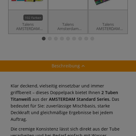
102 Farben
Talens
Talens
Talens
AMSTERDAM
Amsterdam
AMSTERDAM
Acrylfarbe
Dosieraufsatz für
Acrylfarbe
Acrylfarben
"Standard Series"
"
72er-Set
Beschreibung
Klar deckend, vielseitig einsetzbar und immer
griffbereit – dieses Doppelpack bietet Ihnen
2 Tuben
Titanweiß
aus der
AMSTERDAM Standard Series.
Das
bedeutet für Sie: zuverlässige Mischbasis, starke
Deckkraft und gleichmäßige Ergebnisse bei jedem
Auftrag.
Die cremige Konsistenz lässt sich direkt aus der Tube
verarbeiten und bei Bedarf einfach mit Wasser