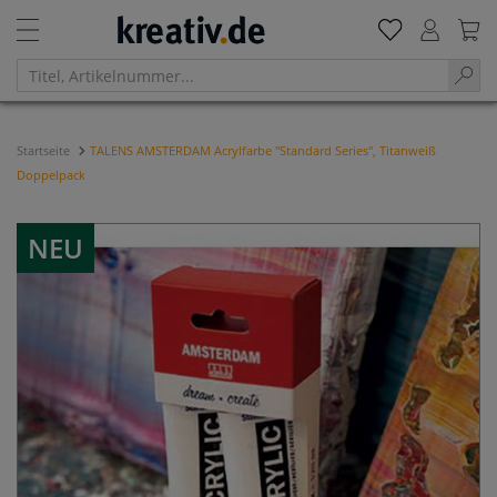
Startseite
TALENS AMSTERDAM Acrylfarbe "Standard Series", Titanweiß
Doppelpack
NEU