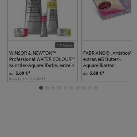
115 Farben
WINSOR & NEWTON™
FABRIANO® „Artistico“,
Professional WATER COLOUR™
extraweiß Bütten-
Künstler-Aquarellfarbe, einzeln
Aquarellkarton
5,80 €
5,80 €
ab
ab
0,005 l | 1 l:
1.160,00 €