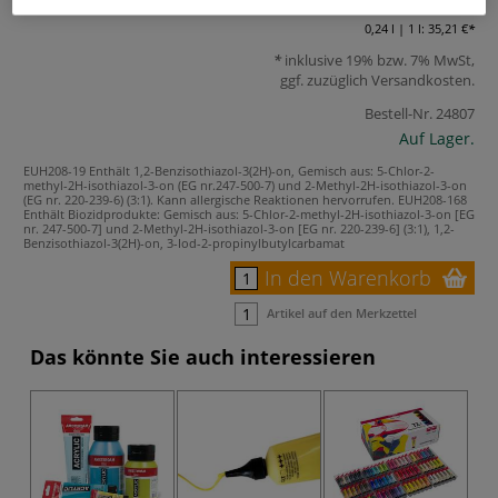
8,45 €
0,24 l | 1 l:
35,21 €
inklusive 19% bzw. 7% MwSt,
ggf. zuzüglich
Versandkosten
.
Bestell-Nr.
24807
Auf Lager.
EUH208-19 Enthält 1,2-Benzisothiazol-3(2H)-on, Gemisch aus: 5-Chlor-2-
methyl-2H-isothiazol-3-on (EG nr.247-500-7) und 2-Methyl-2H-isothiazol-3-on
(EG nr. 220-239-6) (3:1). Kann allergische Reaktionen hervorrufen.
EUH208-168
Enthält Biozidprodukte: Gemisch aus: 5-Chlor-2-methyl-2H-isothiazol-3-on [EG
nr. 247-500-7] und 2-Methyl-2H-isothiazol-3-on [EG nr. 220-239-6] (3:1), 1,2-
Benzisothiazol-3(2H)-on, 3-Iod-2-propinylbutylcarbamat
In den Warenkorb
Artikel auf den Merkzettel
Das könnte Sie auch interessieren