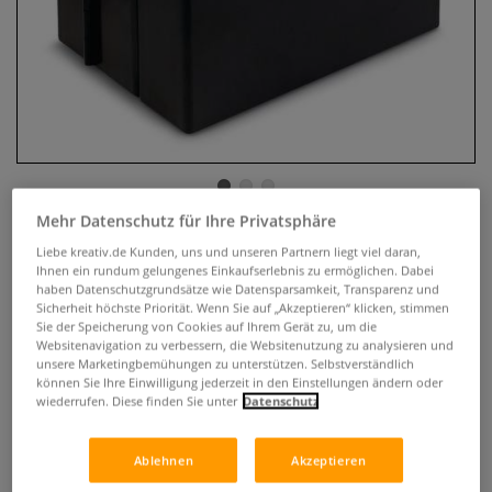
Mehr Datenschutz für Ihre Privatsphäre
TOMBOW® ABT Dual Brush Pen
Liebe kreativ.de Kunden, uns und unseren Partnern liegt viel daran,
Box mit 107 Farbtönen + Blender
Ihnen ein rundum gelungenes Einkaufserlebnis zu ermöglichen. Dabei
haben Datenschutzgrundsätze wie Datensparsamkeit, Transparenz und
Sicherheit höchste Priorität. Wenn Sie auf „Akzeptieren“ klicken, stimmen
0 Bewertungen
Sie der Speicherung von Cookies auf Ihrem Gerät zu, um die
Websitenavigation zu verbessern, die Websitenutzung zu analysieren und
Die TOMBOW® ABT Dual Brush Pen Box enthält 107
unsere Marketingbemühungen zu unterstützen. Selbstverständlich
können Sie Ihre Einwilligung jederzeit in den Einstellungen ändern oder
Farbtöne + Blender. Stifte auf Wasserbasis. Farben
wiederrufen. Diese finden Sie unter
Datenschutz
untereinander mischbar. Nylonspitze. Ideale Farbverläufe.
Perfekt zum Aquarellieren, Kalligraphieren, Handlettering,
Illustrieren u.v.m.
Mehr
Ablehnen
Akzeptieren