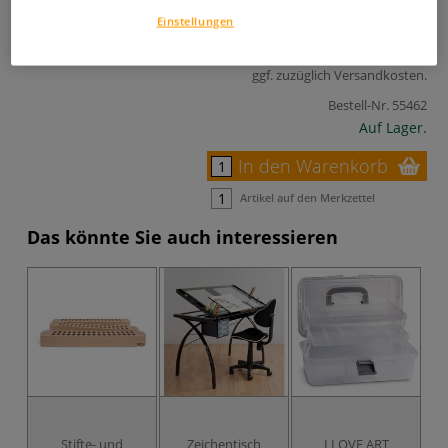
368,13 €
Einstellungen
inklusive 19% bzw. 7% MwSt,
ggf. zuzüglich
Versandkosten
.
Bestell-Nr.
55462
Auf Lager.
In den Warenkorb
Artikel auf den Merkzettel
Das könnte Sie auch interessieren
Stifte- und
Zeichentisch
I LOVE ART