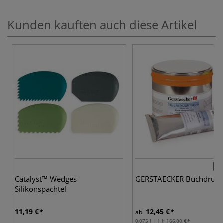
Kunden kauften auch diese Artikel
28 
Catalyst™ Wedges
GERSTAECKER Buchdruck
Silikonspachtel
11,19 €
12,45 €
ab
0,075 l | 1 l:
166,00 €