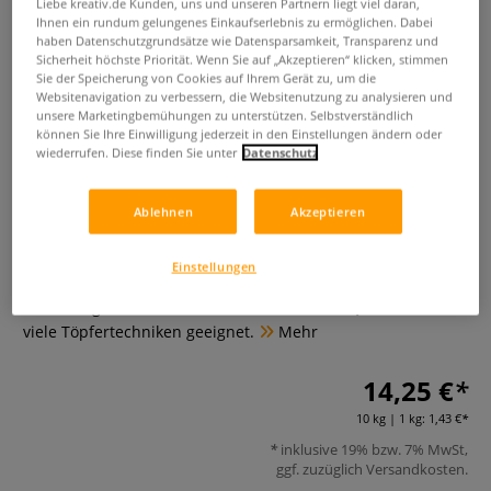
Liebe kreativ.de Kunden, uns und unseren Partnern liegt viel daran,
Ihnen ein rundum gelungenes Einkaufserlebnis zu ermöglichen. Dabei
haben Datenschutzgrundsätze wie Datensparsamkeit, Transparenz und
Sicherheit höchste Priorität. Wenn Sie auf „Akzeptieren“ klicken, stimmen
Sie der Speicherung von Cookies auf Ihrem Gerät zu, um die
Websitenavigation zu verbessern, die Websitenutzung zu analysieren und
unsere Marketingbemühungen zu unterstützen. Selbstverständlich
können Sie Ihre Einwilligung jederzeit in den Einstellungen ändern oder
wiederrufen. Diese finden Sie unter
Datenschutz
Tonmasse lachsfarben, fein
Ablehnen
Akzeptieren
schamottiert
0 Bewertungen
Einstellungen
Erstklassige, lachsfarbene Tonmasse bester Qualität für
viele Töpfertechniken geeignet.
Mehr
14,25 €
10 kg | 1 kg:
1,43 €
inklusive 19% bzw. 7% MwSt,
ggf. zuzüglich
Versandkosten
.