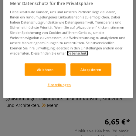
Mehr Datenschutz für Ihre Privatsphäre
Liebe kreativ.de Kunden, uns und unseren Partnern liegt viel daran,
Ihnen ein rundum gelungenes Einkaufserlebnis zu ermöglichen. Dabei
haben Datenschutzgrundsätze wie Datensparsamkeit, Transparenz und
Sicherheit höchste Priorität. Wenn Sie auf „Akzeptieren“ klicken, stimmen
Sie der Speicherung von Cookies auf Ihrem Gerät zu, um die
Websitenavigation zu verbessern, die Websitenutzung zu analysieren und
unsere Marketingbemühungen zu unterstützen. Selbstverständlich
können Sie Ihre Einwilligung jederzeit in den Einstellungen ändern oder
VIQUEL Creativ'Gallery
wiederrufen. Diese finden Sie unter
Datenschutz
Zeichentasche, DIN A3
Ablehnen
Akzeptieren
0 Bewertungen
Robuste, praktische DIN A3-Zeichentasche mit
Einstellungen
Klickverschluss für sicheren Schutz und Transport
großformatiger Dokumente. Ideal für Künstler, Studenten
und Architekten.
Mehr
6,65 €
inklusive 19% bzw. 7% MwSt,