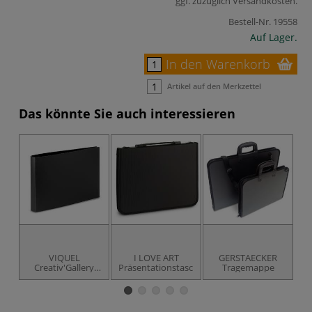
ggf. zuzüglich
Versandkosten
.
Bestell-Nr.
19558
Auf Lager.
In den Warenkorb
Artikel auf den Merkzettel
Das könnte Sie auch interessieren
VIQUEL
I LOVE ART
GERSTAECKER
Creativ'Gallery
Präsentationstasche
Tragemappe
Pr
Ordner, DIN A3