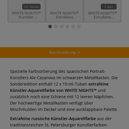
131 Farben
3 Sets
WHITE NIGHTS™
WHITE NIGHTS™
WHITE NIGHTS™
W
Künstler-
Extrafeine
Extrafeine
Aquarellfarbe,
russische
russische
einzeln
Künstler-
Künstler-
Aquarellfarbe im
Aquarellfarbe,
A
Feinkartonetui
Kunststoff-Etui
Beschreibung
Spezielle Farbsortierung des spanischen Portrait-
Künstlers Ale Casanova im schwarzen Metallkasten. Die
Sonderedition enthält 12 x 10-ml-Tuben
extrafeine
Künstler-Aquarellfarbe von WHITE NIGHTS™
und
zusätzlich noch eine Schiene mit 12 leeren Näpfchen.
Der hochwertige Metallkasten verfügt über
Mischmulden im Deckel und eine ausklappbare Palette.
Extrafeine russische Künstler-Aquarellfarbe
aus der
traditionsreichen St. Petersburger Künstlerfarben-