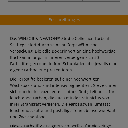
Collection™
promarker™ Set,
Farbstifte-Sets
Farbstift Sets
5 x schwarz + 1 x
Blender
Beschreibung
Das WINSOR & NEWTON™ Studio Collection Farbstift-
Set begeistert durch seine außergewöhnliche
Verpackung: Die edle Box erinnert an eine hochwertige
Buchsammlung. Im Inneren verbergen sich 50
Farbstifte, geordnet in fünf Schubladen, die jeweils eine
eigene Farbpalette präsentieren.
Die Farbstifte basieren auf einer hochwertigen
Wachsbasis und sind intensiv pigmentiert. Sie zeichnen
sich durch eine exzellente Lichtbeständigkeit aus – für
leuchtende Farben, die auch mit der Zeit nichts von
ihrer Strahlkraft verlieren. Die Farbauswahl umfasst
leuchtende, satte und pastellige Töne ebenso wie Haut-
und Zwischentöne.
Dieses Farbstift-Set eignet sich perfekt für vielseitige