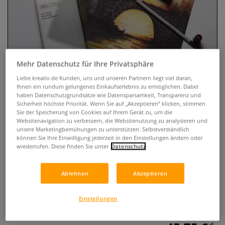
Mehr Datenschutz für Ihre Privatsphäre
Liebe kreativ.de Kunden, uns und unseren Partnern liegt viel daran,
Ihnen ein rundum gelungenes Einkaufserlebnis zu ermöglichen. Dabei
haben Datenschutzgrundsätze wie Datensparsamkeit, Transparenz und
Sicherheit höchste Priorität. Wenn Sie auf „Akzeptieren“ klicken, stimmen
WINSOR & NEWTON™ Studio
Sie der Speicherung von Cookies auf Ihrem Gerät zu, um die
Websitenavigation zu verbessern, die Websitenutzung zu analysieren und
Collection Farbstift-Set, 50 Stifte
unsere Marketingbemühungen zu unterstützen. Selbstverständlich
können Sie Ihre Einwilligung jederzeit in den Einstellungen ändern oder
wiederrufen. Diese finden Sie unter
Datenschutz
0 Bewertungen
Farbstift-Set in exklusiver Buchbox mit 50 lichtbeständigen
Ablehnen
Akzeptieren
Stiften. Sortiert in 5 Schubladen mit Mid-, Skin-, Pastel-,
Rich- und Vibrant-Tönen. Ideal für ausdrucksstarke
Einstellungen
Zeichnungen und feine Schattierungen.
Mehr