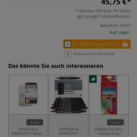
45,75 €
inklusive 19% bzw. 7% MwSt,
ggf. zuzüglich
Versandkosten
.
Bestell-Nr.
36717
Auf Lager.
In den Warenkorb
Artikel auf den Merkzettel
Das könnte Sie auch interessieren
3 Sets
2 Sets
WINSOR &
WINSOR &
FABER-CASTELL
NEWTON™ Studio
NEWTON™
Colour Grip