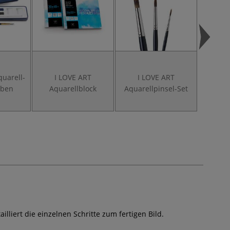
quarell-
I LOVE ART
I LOVE ART
I LOVE 
rben
Aquarellblock
Aquarellpinsel-Set
Set,
lliert die einzelnen Schritte zum fertigen Bild.