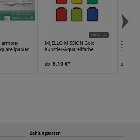
126 Farben
Harmony
MIJELLO MISSION Gold
GERSTAE
quarellpapier
Künstler-Aquarellfarbe
Detail-Pi
6,10 €
2,60
ab
ab
Zahlungsarten