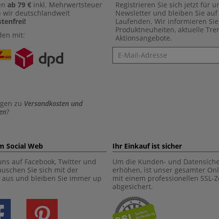
en
ab 79 €
inkl. Mehrwertsteuer
Registrieren Sie sich jetzt für 
n wir deutschlandweit
Newsletter und bleiben Sie au
tenfrei!
Laufenden. Wir informieren Sie
Produktneuheiten, aktuelle Tr
den mit:
Aktionsangebote.
Newsletter
agen zu
Versandkosten und
en
?
im Social Web
Ihr Einkauf ist sicher
uns auf Facebook, Twitter und
Um die Kunden- und Datensiche
tauschen Sie sich mit der
erhöhen, ist unser gesamter On
aus und bleiben Sie immer up
mit einem professionellen SSL-Ze
abgesichert.