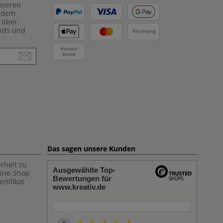
unseren
f dem
 über
ends und
Rechnung
Voraus-
kasse
Das sagen unsere Kunden
rheit zu
Ausgewählte Top-
line-Shop
Bewertungen für
rtifikat
www.kreativ.de