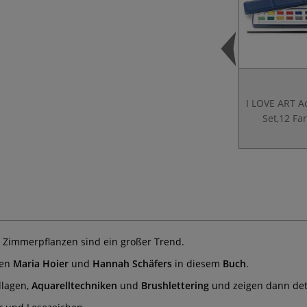
I LOVE ART A
Set,12 Fa
e Zimmerpflanzen sind ein großer Trend.
gen
Maria Hoier
und
Hannah Schäfers
in diesem
Buch
.
dlagen,
Aquarelltechniken
und
Brushlettering
und zeigen dann detai