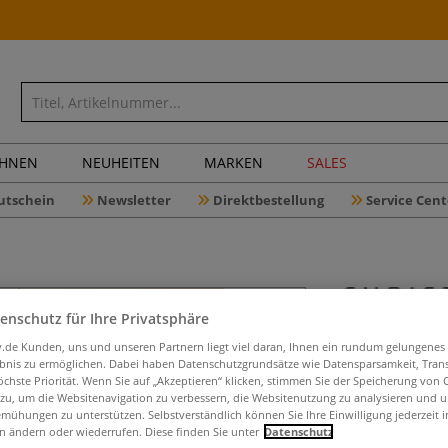
CHNEN
NEUHEITEN
MARKEN
SALES
utschein
Newsletter
Direktbestellung
Service Cent
enschutz für Ihre Privatsphäre
Watercol
iv.de Kunden, uns und unseren Partnern liegt viel daran, Ihnen ein rundum gelungenes
ebnis zu ermöglichen. Dabei haben Datenschutzgrundsätze wie Datensparsamkeit, Tra
öchste Priorität. Wenn Sie auf „Akzeptieren“ klicken, stimmen Sie der Speicherung von 
 zu, um die Websitenavigation zu verbessern, die Websitenutzung zu analysieren und 
mühungen zu unterstützen. Selbstverständlich können Sie Ihre Einwilligung jederzeit 
Lieblingspflanz
n ändern oder wiederrufen. Diese finden Sie unter
Datenschutz
und andere Zimme