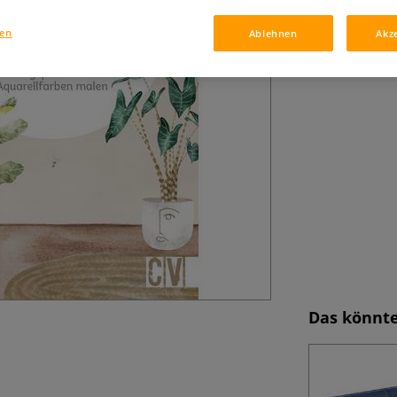
mit Watercolor: f
gen
Ablehnen
Akz
Mehr
Das könnte