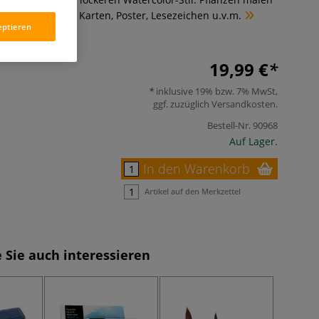
lorale Motive für Karten, Poster, Lesezeichen u.v.m.
eptieren
19,99 €
inklusive 19% bzw. 7% MwSt,
ggf. zuzüglich
Versandkosten
.
Bestell-Nr.
90968
Auf Lager.
In den Warenkorb
Artikel auf den Merkzettel
 Sie auch interessieren