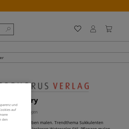
er
or greenery
nsparenz und
Cookies auf
0 Bewertungen
unsere
in den
en mit Aquarellfarben malen. Trendthema Sukkulenten
rpflanzen - im lockeren Watercolor-Stil. Pflanzen malen