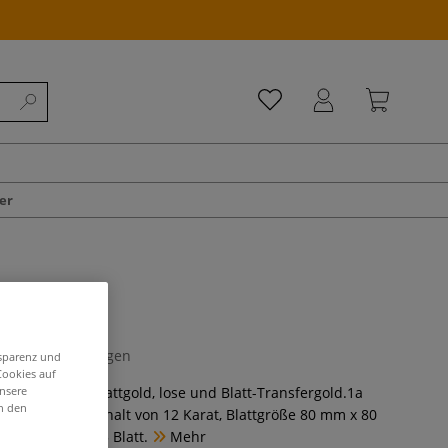
er
0 Bewertungen
nsparenz und
Cookies auf
unsere
Lieferbar als Blattgold, lose und Blatt-Transfergold.1a
in den
antiertem Feingehalt von 12 Karat, Blattgröße 80 mm x 80
Büchlein mit 25 Blatt.
Mehr