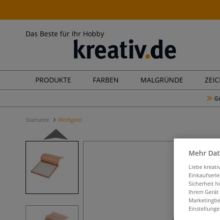
Das Beste für Ihr Hobby
PRODUKTE
FARBEN
MALGRÜNDE
ZEI
G
Startseite
Weißgold
Mehr Dat
Liebe kreat
Einkaufserl
Sicherheit h
Ihrem Gerät
Marketingbe
Einstellunge