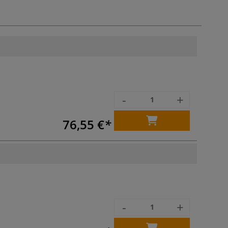
-
+
76,55 €
-
+