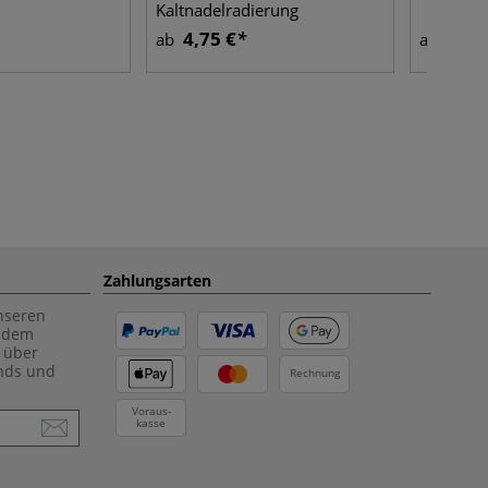
Kaltnadelradierung
4,75 €
12,5
ab
ab
Zahlungsarten
unseren
f dem
 über
ends und
Rechnung
Voraus-
kasse