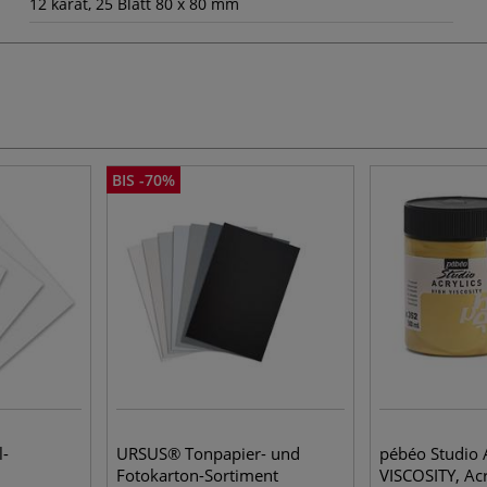
12 karat, 25 Blatt 80 x 80 mm
BIS -70%
l-
URSUS® Tonpapier- und
pébéo Studio 
Fotokarton-Sortiment
VISCOSITY, Ac