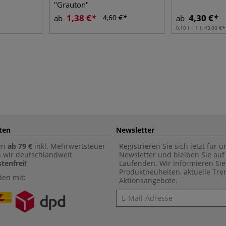
"Grauton"
1,38 €
4,30 €
4,60 €
ab
ab
0,10 l | 1 l:
43,00 €
ten
Newsletter
en
ab 79 €
inkl. Mehrwertsteuer
Registrieren Sie sich jetzt für 
n wir deutschlandweit
Newsletter und bleiben Sie au
tenfrei!
Laufenden. Wir informieren Sie
Produktneuheiten, aktuelle Tr
den mit:
Aktionsangebote.
Newsletter