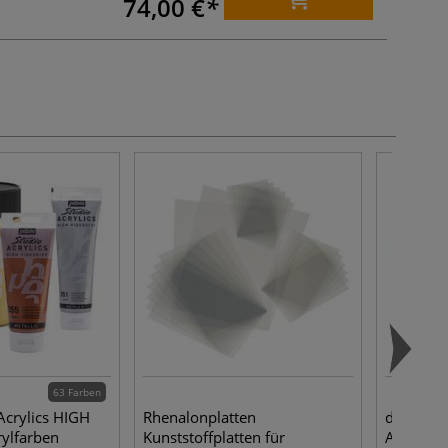
74,00 €
63 Farben
Acrylics HIGH
Rhenalonplatten
da Vinci
rylfarben
Kunststoffplatten für
Anschuss