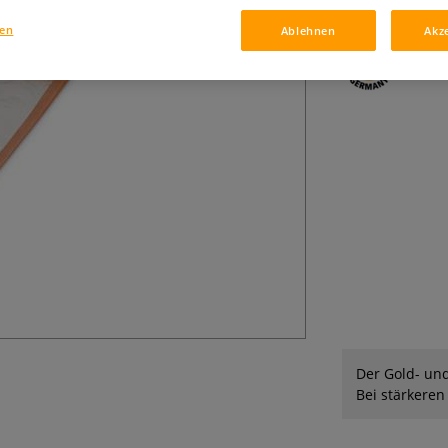
gen
Ablehnen
Akz
Der Gold- und
Bei stärkere