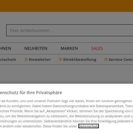
CHNEN
NEUHEITEN
MARKEN
SALES
utschein
Newsletter
Direktbestellung
Service Cent
Weißgold
enschutz für Ihre Privatsphäre
iv.de Kunden, uns und unseren Partnern liegt viel daran, Ihnen ein rundum gelungenes
ebnis zu ermöglichen. Dabei haben Datenschutzgrundsätze wie Datensparsamkeit, Tra
öchste Priorität. Wenn Sie auf „Akzeptieren“ klicken, stimmen Sie der Speicherung von 
 zu, um die Websitenavigation zu verbessern, die Websitenutzung zu analysieren und 
Echtes Weißgold. 
mühungen zu unterstützen. Selbstverständlich können Sie Ihre Einwilligung jederzeit 
Qualität mit gar
n ändern oder wiederrufen. Diese finden Sie unter
Datenschutz
mm. Lieferung in 