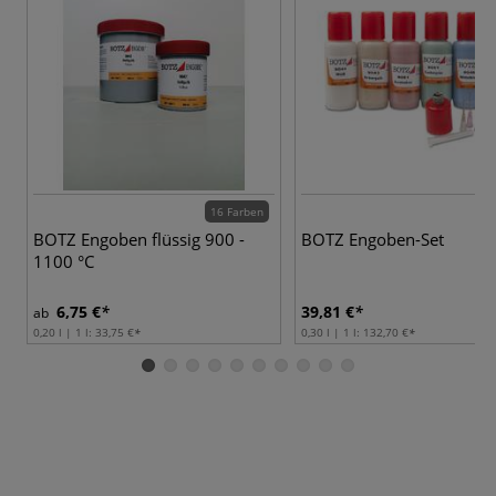
16 Farben
BOTZ Engoben flüssig 900 -
BOTZ Engoben-Set
1100 °C
6,75 €
39,81 €
ab
0,20 l | 1 l:
33,75 €
0,30 l | 1 l:
132,70 €