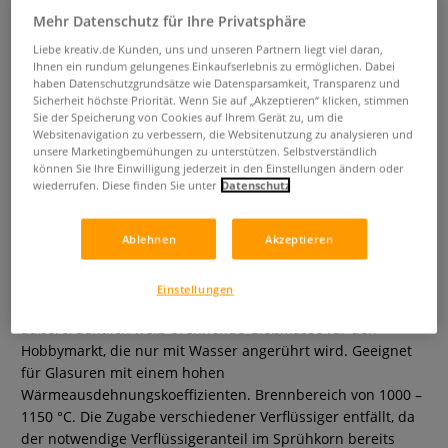
Mehr Datenschutz für Ihre Privatsphäre
Liebe kreativ.de Kunden, uns und unseren Partnern liegt viel daran,
Ihnen ein rundum gelungenes Einkaufserlebnis zu ermöglichen. Dabei
haben Datenschutzgrundsätze wie Datensparsamkeit, Transparenz und
Sicherheit höchste Priorität. Wenn Sie auf „Akzeptieren“ klicken, stimmen
Sie der Speicherung von Cookies auf Ihrem Gerät zu, um die
Websitenavigation zu verbessern, die Websitenutzung zu analysieren und
unsere Marketingbemühungen zu unterstützen. Selbstverständlich
können Sie Ihre Einwilligung jederzeit in den Einstellungen ändern oder
wiederrufen. Diese finden Sie unter
Datenschutz
White Body Gießmasse
Ablehnen
Akzeptieren
1 Bewertung
Einstellungen
White Body ist die gebrauchsfertige, staubarme, bei 1050 °C
außerordentlich weiß brennende Gießmasse für den
Hobbymarkt, die nur mit Wasser angerührt wird. Geeignet
für Glasuren mit einem hohen
Wärmeausdehnungskoeffizienten. Brennbereich von 1000 –
1150 °C. Die Zugabe verschiedener Verflüssiger entfällt, da
der notwendige Verflüssigeranteil im Sprühkorn bereits