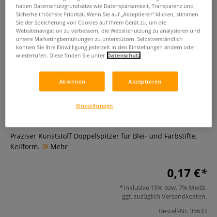
haben Datenschutzgrundsätze wie Datensparsamkeit, Transparenz und
Sicherheit höchste Priorität. Wenn Sie auf „Akzeptieren“ klicken, stimmen
Sie der Speicherung von Cookies auf Ihrem Gerät zu, um die
Websitenavigation zu verbessern, die Websitenutzung zu analysieren und
unsere Marketingbemühungen zu unterstützen. Selbstverständlich
können Sie Ihre Einwilligung jederzeit in den Einstellungen ändern oder
wiederrufen. Diese finden Sie unter
Datenschutz
Wonday Kunststoff-
Ablehnen
Akzeptieren
Doppelspitzer, farbig
Einstellungen
0 Bewertungen
Präziser Kunststoff Doppelspitzer für Blei- und Farbstifte,
Keilform.
Mehr
0,17 €
inklusive 19% bzw. 7% MwSt,
ggf. zuzüglich
Versandkosten
.
Bestell-Nr.
35633