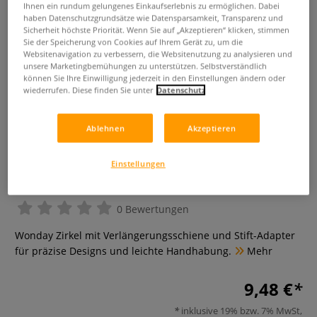
Ihnen ein rundum gelungenes Einkaufserlebnis zu ermöglichen. Dabei
haben Datenschutzgrundsätze wie Datensparsamkeit, Transparenz und
Sicherheit höchste Priorität. Wenn Sie auf „Akzeptieren“ klicken, stimmen
Sie der Speicherung von Cookies auf Ihrem Gerät zu, um die
Websitenavigation zu verbessern, die Websitenutzung zu analysieren und
unsere Marketingbemühungen zu unterstützen. Selbstverständlich
können Sie Ihre Einwilligung jederzeit in den Einstellungen ändern oder
wiederrufen. Diese finden Sie unter
Datenschutz
Ablehnen
Akzeptieren
Wonday Zirkel mit Zubehör, 4-
Einstellungen
teilig
0 Bewertungen
Wonday Zirkel mit Verlängerungsschiene und Stift-Adapter
für präzise Designs und leichte Handhabung.
Mehr
9,48 €
inklusive 19% bzw. 7% MwSt,