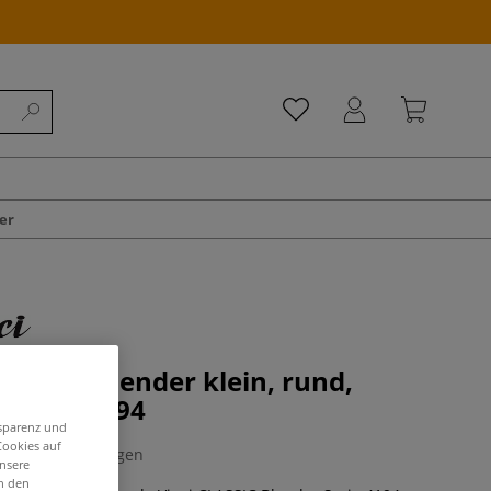
er
CLASSIC Blender klein, rund,
 Serie 4194
nsparenz und
Cookies auf
0 Bewertungen
unsere
in den