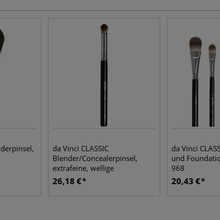
derpinsel,
da Vinci CLASSIC
da Vinci CLAS
Blender/Concealerpinsel,
und Foundatio
extrafeine, wellige
968
Kunstfasern, Serie 4544
26,18 €
20,43 €