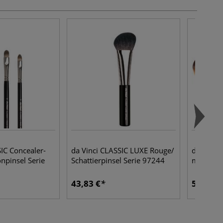
SIC Concealer-
da Vinci CLASSIC LUXE Rouge/
da Vinci
npinsel Serie
Schattierpinsel Serie 97244
mit Reis
43,83 €
51,95 €