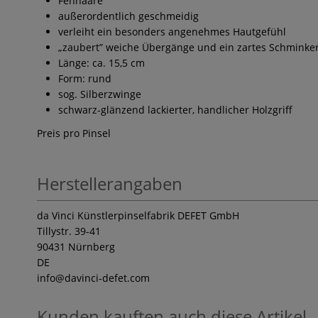
Fehhaare
außerordentlich geschmeidig
verleiht ein besonders angenehmes Hautgefühl
„zaubert” weiche Übergänge und ein zartes Schminke
Länge: ca. 15,5 cm
Form: rund
sog. Silberzwinge
schwarz-glänzend lackierter, handlicher Holzgriff
Preis pro Pinsel
Herstellerangaben
da Vinci Künstlerpinselfabrik DEFET GmbH
Tillystr. 39-41
90431 Nürnberg
DE
info
@davinci-defet.com
Kunden kauften auch diese Artikel