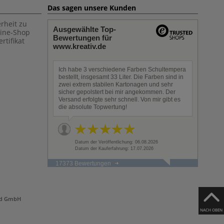
Das sagen unsere Kunden
rheit zu
Ausgewählte Top-
line-Shop
Bewertungen für
rtifikat
www.kreativ.de
Ich habe 3 verschiedene Farben Schultempera
bestellt, insgesamt 33 Liter. Die Farben sind in
zwei extrem stabilen Kartonagen und sehr
sicher gepolstert bei mir angekommen. Der
Versand erfolgte sehr schnell. Von mir gibt es
die absolute Topwertung!
Datum der Veröffentlichung: 06.08.2026
Datum der Kauferfahrung: 17.07.2026
17373 Bewertungen
and GmbH
NACH OBEN