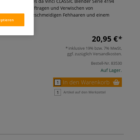
erundete Form des da Vinci CLASSIC Blender Serie 4194
cht das exakte Auftragen und Verwischen von
rgestellt aus geschmeidigen Fehhaaren und einem
eptieren
iff.
Mehr
20,95 €
inklusive 19% bzw. 7% MwSt,
ggf. zuzüglich
Versandkosten
.
Bestell-Nr.
83530
Auf Lager.
In den Warenkorb
Artikel auf den Merkzettel