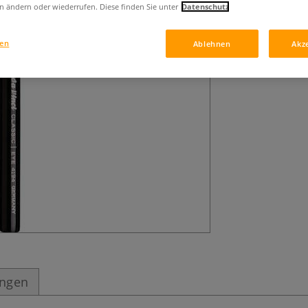
Die speziell abg
n ändern oder wiederrufen. Diese finden Sie unter
Datenschutz
Pinsels vereinfa
Augenmakeup. He
gen
Ablehnen
Akz
handlichen Holzgr
ungen