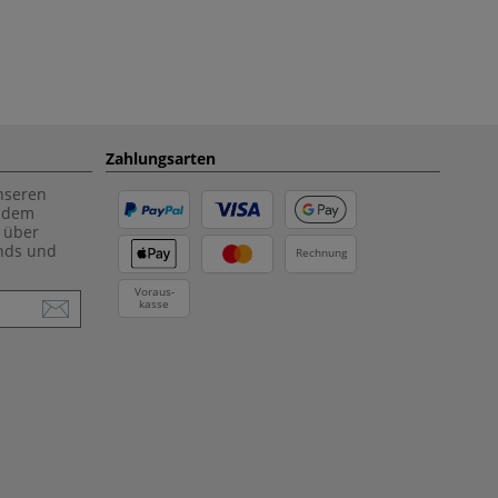
Zahlungsarten
unseren
f dem
 über
ends und
Rechnung
Voraus-
kasse