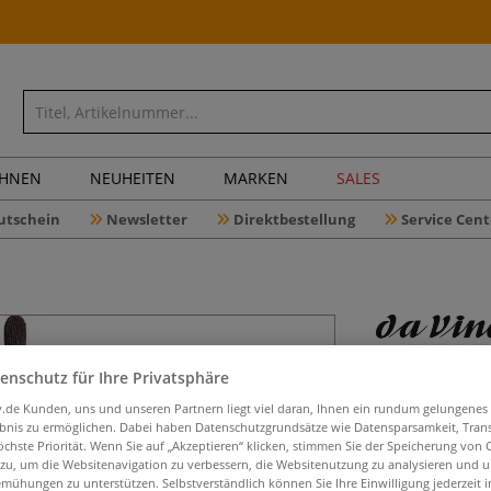
CHNEN
NEUHEITEN
MARKEN
SALES
utschein
Newsletter
Direktbestellung
Service Cent
da Vinci 
enschutz für Ihre Privatsphäre
Fehhaare,
iv.de Kunden, uns und unseren Partnern liegt viel daran, Ihnen ein rundum gelungenes
ebnis zu ermöglichen. Dabei haben Datenschutzgrundsätze wie Datensparsamkeit, Tra
öchste Priorität. Wenn Sie auf „Akzeptieren“ klicken, stimmen Sie der Speicherung von 
 zu, um die Websitenavigation zu verbessern, die Websitenutzung zu analysieren und 
mühungen zu unterstützen. Selbstverständlich können Sie Ihre Einwilligung jederzeit 