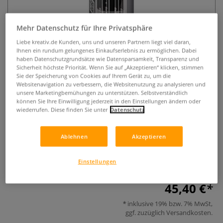
Mehr Datenschutz für Ihre Privatsphäre
Liebe kreativ.de Kunden, uns und unseren Partnern liegt viel daran,
Ihnen ein rundum gelungenes Einkaufserlebnis zu ermöglichen. Dabei
haben Datenschutzgrundsätze wie Datensparsamkeit, Transparenz und
Sicherheit höchste Priorität. Wenn Sie auf „Akzeptieren“ klicken, stimmen
Sie der Speicherung von Cookies auf Ihrem Gerät zu, um die
da Vinci CLASSIC CASUAL LOOK-
Websitenavigation zu verbessern, die Websitenutzung zu analysieren und
unsere Marketingbemühungen zu unterstützen. Selbstverständlich
Set Serie 4801
können Sie Ihre Einwilligung jederzeit in den Einstellungen ändern oder
wiederrufen. Diese finden Sie unter
Datenschutz
0 Bewertungen
Ablehnen
Akzeptieren
Das Kosmetikpinsel-Set da Vinci CLASSIC CASUAL Look Serie
4801 bietet Ihnen die 4 wichtigsten Kosmetikpinsel für ein
perfektes Augen-Make-up im Freizeit-Look.
Mehr
Einstellungen
45,40 €
inklusive 19% bzw. 7% MwSt,
ggf. zuzüglich
Versandkosten
.