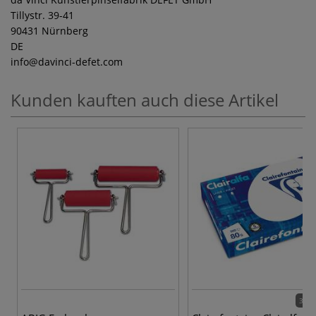
Tillystr. 39-41
90431 Nürnberg
DE
info
@davinci-defet.com
Kunden kauften auch diese Artikel
3 Va