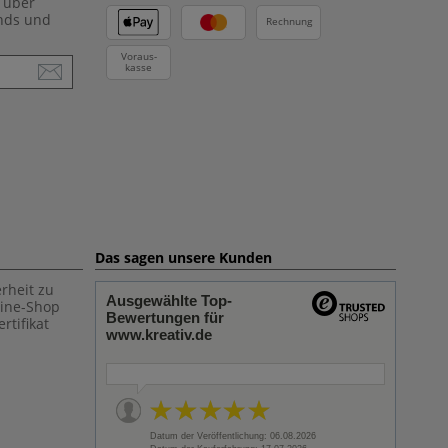
 über
ends und
Rechnung
Voraus-
kasse
Das sagen unsere Kunden
rheit zu
Ausgewählte Top-
line-Shop
Bewertungen für
rtifikat
www.kreativ.de
Datum der Veröffentlichung: 06.08.2026