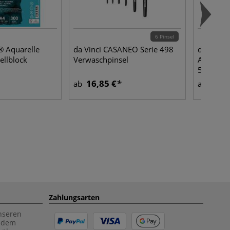
6 Pinsel
 Aquarelle
da Vinci CASANEO Serie 498
da Vinci
ellblock
Verwaschpinsel
Aquarellp
5822
16,85 €
7,45
ab
ab
Zahlungsarten
unseren
f dem