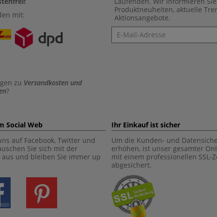
tenfrei!
Laufenden. Wir informieren Sie
Produktneuheiten, aktuelle Tr
den mit:
Aktionsangebote.
Newsletter
agen zu
Versandkosten und
en
?
im Social Web
Ihr Einkauf ist sicher
uns auf Facebook, Twitter und
Um die Kunden- und Datensiche
tauschen Sie sich mit der
erhöhen, ist unser gesamter On
aus und bleiben Sie immer up
mit einem professionellen SSL-Ze
abgesichert.