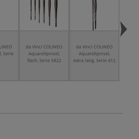
OLINEO
da Vinci COLINEO
da Vinci COLINEO
da Vi
, Serie
Aquarellpinsel,
Aquarellpinsel,
Aqua
flach, Serie 5822
extra lang, Serie 412
Verw
S