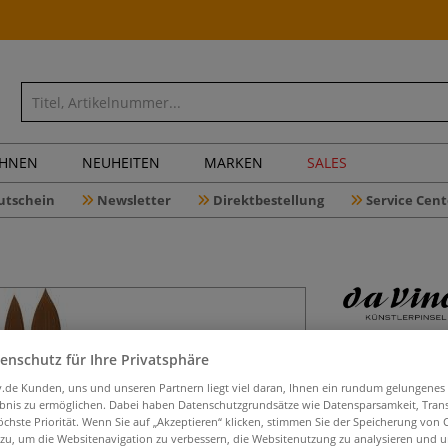
CHNEN
NEUHEITEN
MARKEN
SALES
utschein
Newsletter
Direktbestellung
Service Cent
da Vinci 
enschutz für Ihre Privatsphäre
822
iv.de Kunden, uns und unseren Partnern liegt viel daran, Ihnen ein rundum gelungenes
ebnis zu ermöglichen. Dabei haben Datenschutzgrundsätze wie Datensparsamkeit, Tra
öchste Priorität. Wenn Sie auf „Akzeptieren“ klicken, stimmen Sie der Speicherung von 
 zu, um die Websitenavigation zu verbessern, die Websitenutzung zu analysieren und 