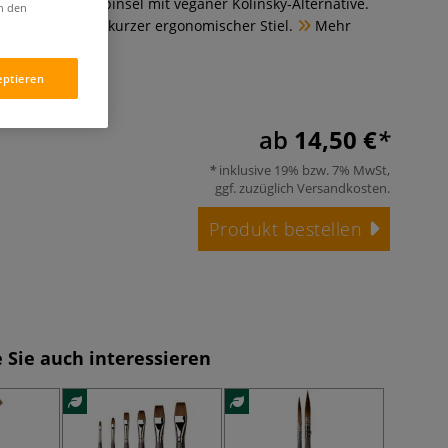
 Serie 822 Ovalpinsel mit veganer Kolinsky-Alternative.
in den
e Farbaufnahme, kurzer ergonomischer Stiel.
Mehr
eptieren
ab
14,50 €
inklusive 19% bzw. 7% MwSt,
ggf. zuzüglich
Versandkosten
.
Produkt bestellen
 Sie auch interessieren