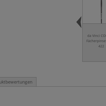
da Vinci C
Fächerpinsel
422
uktbewertungen