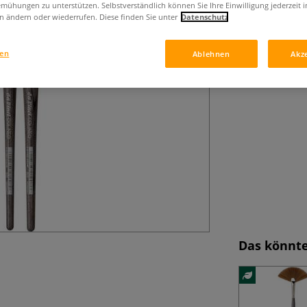
da Vinci COLINEO
mühungen zu unterstützen. Selbstverständlich können Sie Ihre Einwilligung jederzeit 
Oval-spitzt, hoh
n ändern oder wiederrufen. Diese finden Sie unter
Datenschutz
gen
Ablehnen
Akz
Das könnte