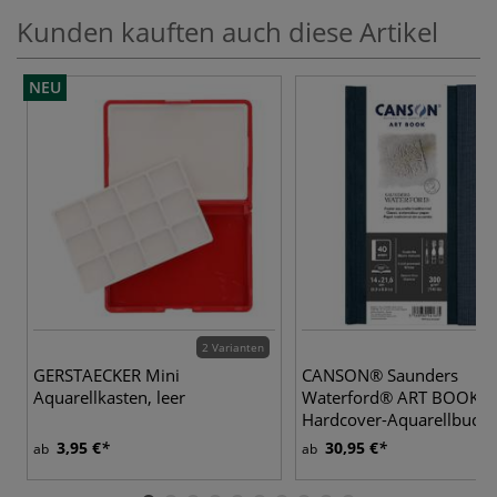
Kunden kauften auch diese Artikel
NEU
2 Varianten
GERSTAECKER Mini
CANSON® Saunders
Aquarellkasten, leer
Waterford® ART BOOK,
Hardcover-Aquarellbuch,
g/qm
3,95 €
30,95 €
ab
ab