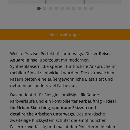
Aquarellpinsel,
Aquarellpinsel,
Verwasch- und
rund, Serie 8510
Schlepper, Serie
Aquarellpinsel,
r
8280
rund, Serie 8442
Beschreibung
Weich. Präzise. Perfekt für unterwegs. Dieser
Reise-
Aquarellpinsel
überzeugt mit modernen
Synthetikfasern, die speziell für höchste Ansprüche im
mobilen Einsatz entwickelt wurden. Die extraweichen
Fasern bieten eine außergewöhnliche Elastizität und
nehmen besonders viel Farbe auf.
Das bedeutet für Sie: gleichmäßige, fließende
Farbverläufe und ein kontrollierter Farbauftrag –
ideal
für Urban Sketching, spontane Skizzen und
detailreiche Arbeiten unterwegs.
Das praktische
zweiteilige Klicksystem schützt die empfindlichen
Fasern zuverlässig und macht den Pinsel zum idealen