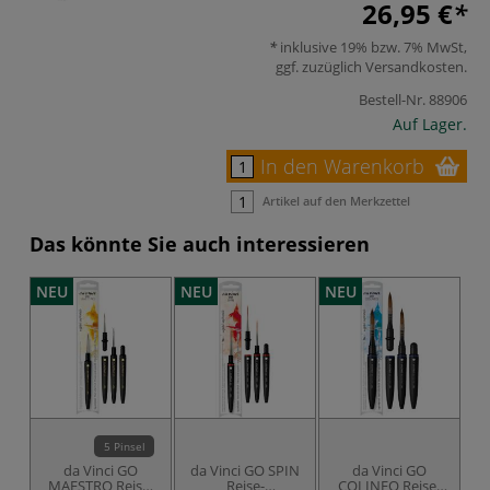
26,95 €
inklusive 19% bzw. 7% MwSt,
ggf. zuzüglich
Versandkosten
.
Bestell-Nr.
88906
Auf Lager.
In den Warenkorb
Artikel auf den Merkzettel
Das könnte Sie auch interessieren
NEU
NEU
NEU
N
5 Pinsel
da Vinci GO
da Vinci GO SPIN
da Vinci GO
d
MAESTRO Reise-
Reise-
COLINEO Reise-