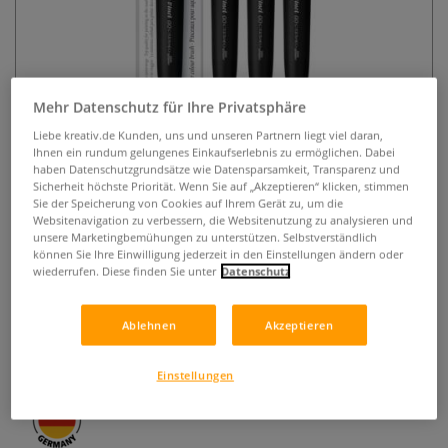
Mehr Datenschutz für Ihre Privatsphäre
Liebe kreativ.de Kunden, uns und unseren Partnern liegt viel daran,
Ihnen ein rundum gelungenes Einkaufserlebnis zu ermöglichen. Dabei
da Vinci GO CASANEO Reise-
haben Datenschutzgrundsätze wie Datensparsamkeit, Transparenz und
Sicherheit höchste Priorität. Wenn Sie auf „Akzeptieren“ klicken, stimmen
Aquarellpinsel, flach, Serie 8898
Sie der Speicherung von Cookies auf Ihrem Gerät zu, um die
Websitenavigation zu verbessern, die Websitenutzung zu analysieren und
unsere Marketingbemühungen zu unterstützen. Selbstverständlich
0 Bewertungen
können Sie Ihre Einwilligung jederzeit in den Einstellungen ändern oder
wiederrufen. Diese finden Sie unter
Datenschutz
Reise-Aquarellpinsel mit extraweichen Synthetikfasern.
Hohe Farbaufnahme, elastisch und vegan. Mit Klicksystem
zum Schutz der Spitze – ideal für Urban Sketching und
Ablehnen
Akzeptieren
unterwegs.
Mehr
Einstellungen