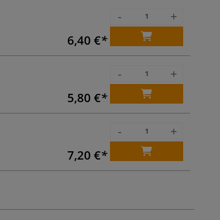
-
+
6,40 €
-
+
5,80 €
-
+
7,20 €