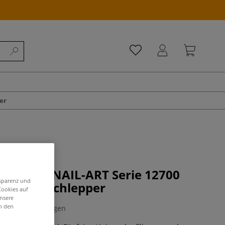
er
NAIL und NAIL-ART Serie 12700
nsparenz und
thetics Schlepper
Cookies auf
unsere
in den
0 Bewertungen