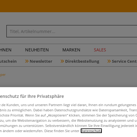
CHNEN
NEUHEITEN
MARKEN
SALES
utschein
Newsletter
Direktbestellung
Service Cent
pper
enschutz für Ihre Privatsphäre
da Vinci 
iv.de Kunden, uns und unseren Partnern liegt viel daran, Ihnen ein rundum gelungenes
ebnis zu ermöglichen. Dabei haben Datenschutzgrundsätze wie Datensparsamkeit, Tra
NOVA Syn
öchste Priorität. Wenn Sie auf „Akzeptieren“ klicken, stimmen Sie der Speicherung von 
 zu, um die Websitenavigation zu verbessern, die Websitenutzung zu analysieren und 
mühungen zu unterstützen. Selbstverständlich können Sie Ihre Einwilligung jederzeit 
n ändern oder wiederrufen. Diese finden Sie unter
Datenschutz