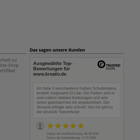
Das sagen unsere Kunden
rheit zu
Ausgewählte Top-
line-Shop
Bewertungen für
rtifikat
www.kreativ.de
Ich habe 3 verschiedene Farben Schultempera
bestellt, insgesamt 33 Liter. Die Farben sind in
zwei extrem stabilen Kartonagen und sehr
sicher gepolstert bei mir angekommen. Der
Versand erfolgte sehr schnell. Von mir gibt es
die absolute Topwertung!
Datum der Veröffentlichung: 06.08.2026
Datum der Kauferfahrung: 17.07.2026