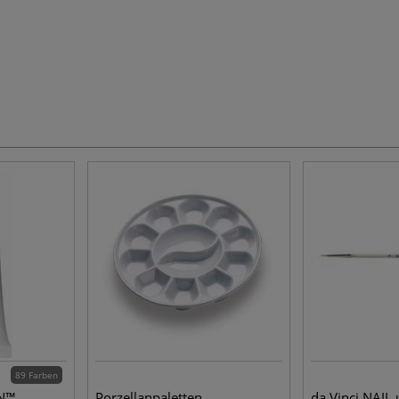
89 Farben
N™
Porzellanpaletten
da Vinci NAIL