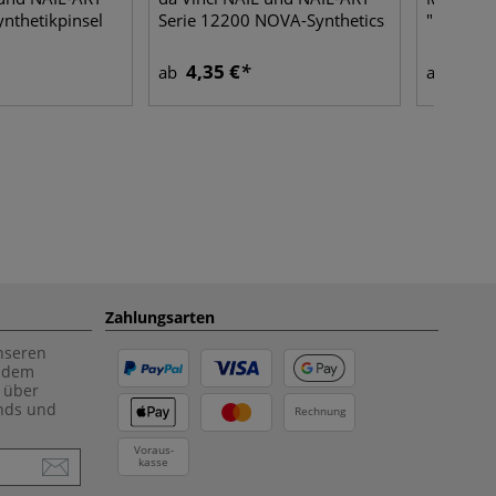
ynthetikpinsel
Serie 12200 NOVA-Synthetics
"Peel off
4,35 €
4,55
ab
ab
Zahlungsarten
unseren
f dem
 über
ends und
Rechnung
Voraus-
kasse