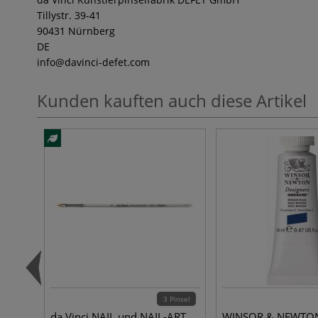
Tillystr. 39-41
90431 Nürnberg
DE
info
@davinci-defet.com
Kunden kauften auch diese Artikel
3 Pinsel
da Vinci NAIL und NAIL-ART
WINSOR & NEWTO