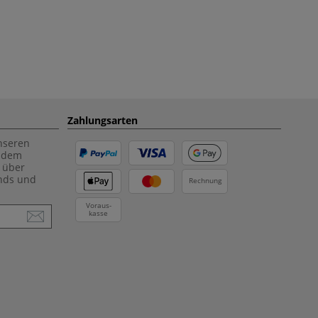
Zahlungsarten
unseren
f dem
 über
ends und
Rechnung
Voraus-
kasse