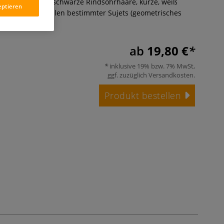
er Haarsetzung, schwarze Rindsohrhaare, kurze, weiß
eptieren
Erleichtert das Malen bestimmter Sujets (geometrisches
.
Mehr
ab
19,80 €
inklusive 19% bzw. 7% MwSt,
ggf. zuzüglich
Versandkosten
.
Produkt bestellen