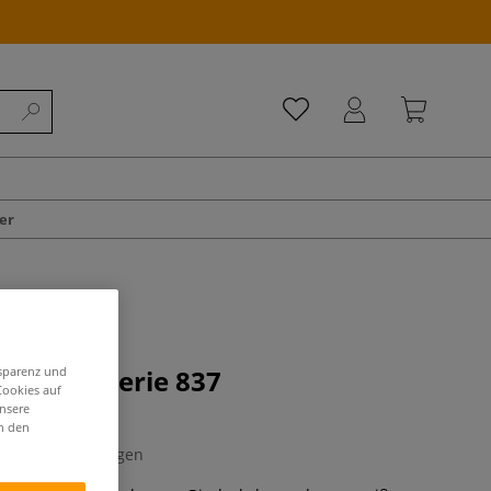
er
nsparenz und
ilk Star, Serie 837
Cookies auf
lpinsel
unsere
in den
0 Bewertungen