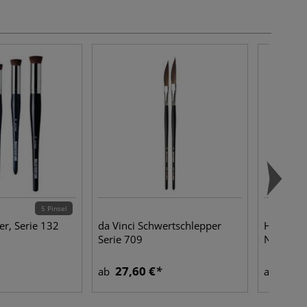
5 Pinsel
er, Serie 132
da Vinci Schwertschlepper
HONSELL
Serie 709
NATUREL
27,60 €
3,40
ab
ab