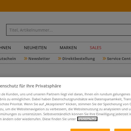
CHNEN
NEUHEITEN
MARKEN
SALES
utschein
Newsletter
Direktbestellung
Service Cent
enschutz für Ihre Privatsphäre
iv.de Kunden, uns und unseren Partnern liegt viel daran, Ihnen ein rundum gelungenes
ebnis zu ermöglichen. Dabei haben Datenschutzgrundsätze wie Datensparsamkeit, Tra
da Vinci S
öchste Priorität. Wenn Sie auf „Akzeptieren“ klicken, stimmen Sie der Speicherung von 
Seidenma
 zu, um die Websitenavigation zu verbessern, die Websitenutzung zu analysieren und 
mühungen zu unterstützen. Selbstverständlich können Sie Ihre Einwilligung jederzeit 
n ändern oder wiederrufen. Diese finden Sie unter
Datenschutz