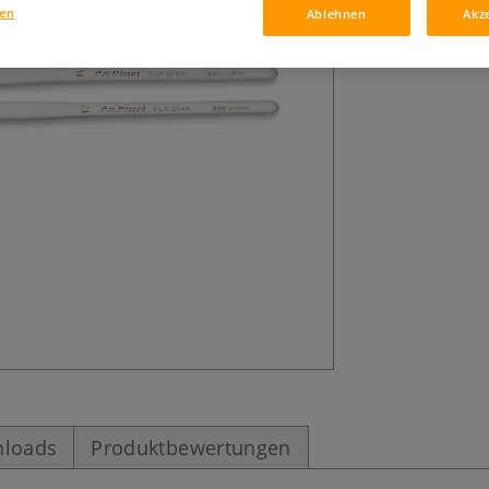
Mit schwertartig
gen
Ablehnen
Akz
polierte Stiele. 
Malen) auf Seide
loads
Produktbewertungen