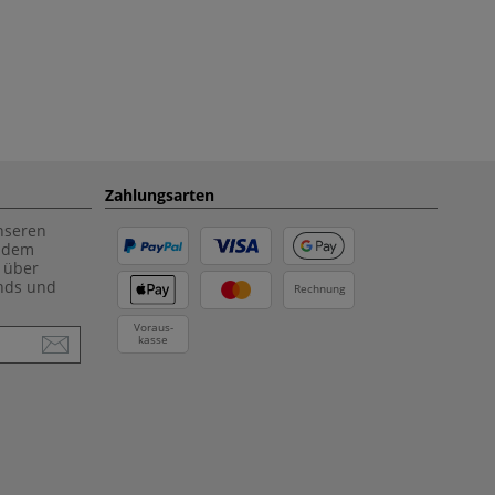
Zahlungsarten
unseren
f dem
 über
ends und
Rechnung
Voraus-
kasse