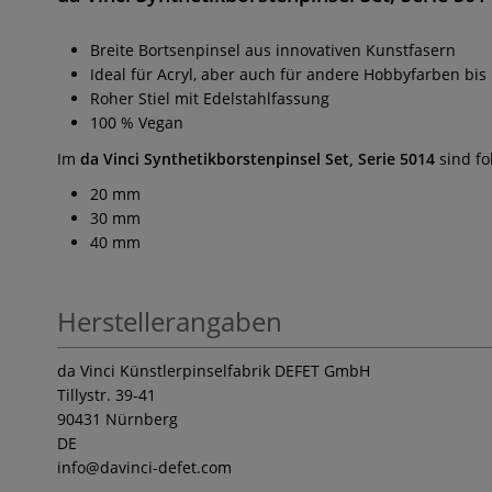
Breite Bortsenpinsel aus innovativen Kunstfasern
Ideal für Acryl, aber auch für andere Hobbyfarben bis
Roher Stiel mit Edelstahlfassung
100 % Vegan
Im
da Vinci Synthetikborstenpinsel Set, Serie 5014
sind fo
20 mm
30 mm
40 mm
Herstellerangaben
da Vinci Künstlerpinselfabrik DEFET GmbH
Tillystr. 39-41
90431 Nürnberg
DE
info
@davinci-defet.com