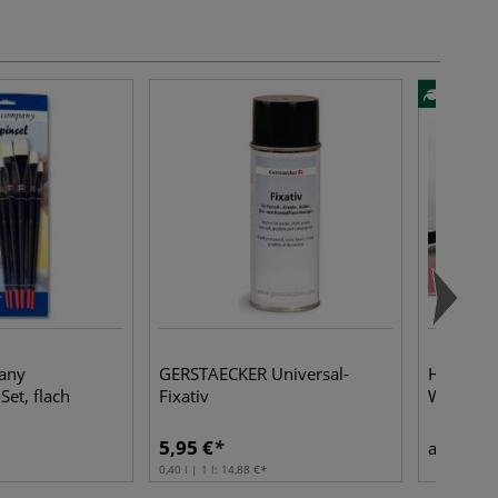
any
GERSTAECKER Universal-
Hahnemü
Set, flach
Fixativ
Watercol
5,95 €
3,60
ab
0,40 l | 1 l:
14,88 €