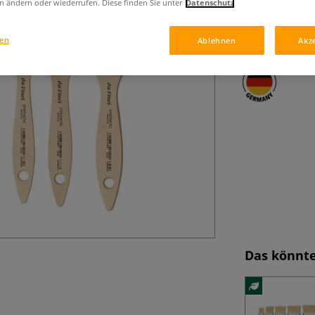
n ändern oder wiederrufen. Diese finden Sie unter
Datenschutz
flächiges Males.
Mehr
gen
Ablehnen
Akz
Das könnte