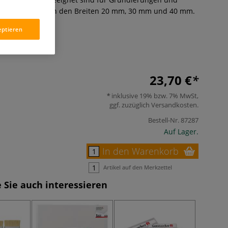
 Inhalt: 3 Pinsel in den Breiten 20 mm, 30 mm und 40 mm.
eptieren
23,70 €
inklusive 19% bzw. 7% MwSt,
ggf. zuzüglich
Versandkosten
.
Bestell-Nr.
87287
Auf Lager.
In den Warenkorb
Artikel auf den Merkzettel
 Sie auch interessieren