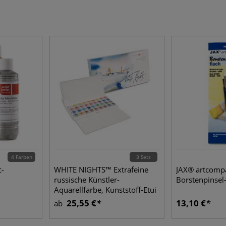
4 Farben
3 Sets
c-
WHITE NIGHTS™ Extrafeine
JAX® artcomp
russische Künstler-
Borstenpinsel-
Aquarellfarbe, Kunststoff-Etui
25,55 €
13,10 €
ab