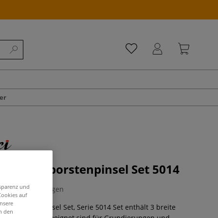
er
Synthetikborstenpinsel Set 5014
nsparenz und
0 Bewertungen
Cookies auf
unsere
hetikborstenpinsel Set, Serie 5014 Set enthält 3 breite
in den
 2429, die ideal geeignet sind für Grundierungen und