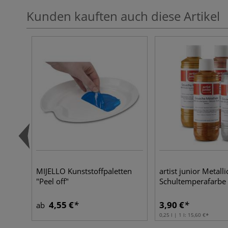
Kunden kauften auch diese Artikel
MIJELLO Kunststoffpaletten
artist junior Metalli
"Peel off"
Schultemperafarbe
4,55 €
3,90 €
ab
0,25 l | 1 l:
15,60 €