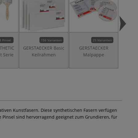
8 Pinsel
156 Varianten
25 Varianten
NTHETIC
GERSTAECKER Basic
GERSTAECKER
GER
t Serie
Keilrahmen
Malpappe
TRIT
ovativen Kunstfasern. Diese synthetischen Fasern verfügen
ie Pinsel sind hervorragend geeignet zum Grundieren, für