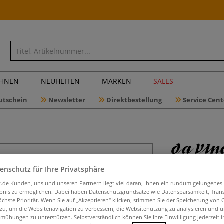
CHNEN
NEUHEITEN
MARKEN
SALES
utschein
Newsletter
Direktbestellung
Service Cent
enschutz für Ihre Privatsphäre
da Vinci 
iv.de Kunden, uns und unseren Partnern liegt viel daran, Ihnen ein rundum gelungenes
ebnis zu ermöglichen. Dabei haben Datenschutzgrundsätze wie Datensparsamkeit, Tra
öchste Priorität. Wenn Sie auf „Akzeptieren“ klicken, stimmen Sie der Speicherung von 
 zu, um die Websitenavigation zu verbessern, die Websitenutzung zu analysieren und 
Das da Vinci Synt
mühungen zu unterstützen. Selbstverständlich können Sie Ihre Einwilligung jederzeit 
Pinsel der Serie