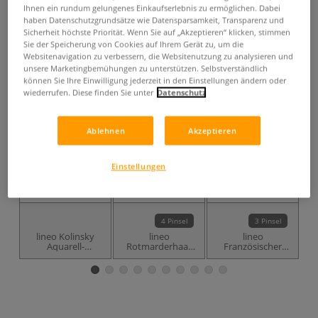
Ihnen ein rundum gelungenes Einkaufserlebnis zu ermöglichen. Dabei
inklusive 19% bzw. 7% MwSt,
haben Datenschutzgrundsätze wie Datensparsamkeit, Transparenz und
ggf. zuzüglich
Versandkosten
.
Sicherheit höchste Priorität. Wenn Sie auf „Akzeptieren“ klicken, stimmen
Sie der Speicherung von Cookies auf Ihrem Gerät zu, um die
Produkt bestellen
Websitenavigation zu verbessern, die Websitenutzung zu analysieren und
unsere Marketingbemühungen zu unterstützen. Selbstverständlich
können Sie Ihre Einwilligung jederzeit in den Einstellungen ändern oder
Das könnte Sie auch interessieren
wiederrufen. Diese finden Sie unter
Datenschutz
Ablehnen
Akzeptieren
Einstellungen
4 Pinsel
3 Pinsel
lineo Kolinsky
lineo
lineo
Aquarell-
Rotmarderhaar
Französischer
Reisepinsel, rund,
Aquarell-
Aquarellpinsel,
Serie 199
Reisepinsel, rund,
Edition Elke
Serie 211
Memmler, Serie
1001