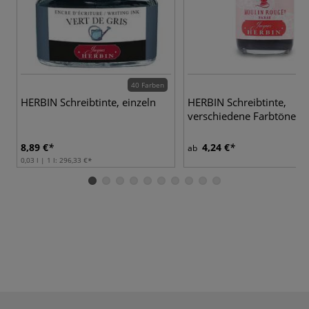
40 Farben
8 
HERBIN Schreibtinte, einzeln
HERBIN Schreibtinte,
verschiedene Farbtöne
8,89 €
4,24 €
ab
0,03 l | 1 l:
296,33 €