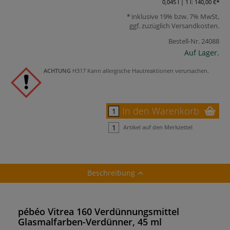
0,045 l | 1 l:
140,00 €
inklusive 19% bzw. 7% MwSt,
ggf. zuzüglich
Versandkosten
.
Bestell-Nr.
24088
Auf Lager.
ACHTUNG
H317 Kann allergische Hautreaktionen verursachen.
In den Warenkorb
Artikel auf den Merkzettel
Beschreibung
pébéo Vitrea 160 Verdünnungsmittel
Glasmalfarben-Verdünner, 45 ml