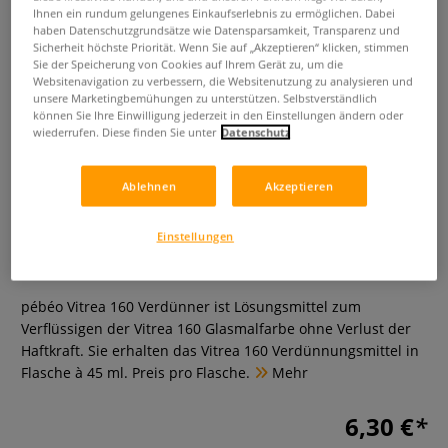
Ihnen ein rundum gelungenes Einkaufserlebnis zu ermöglichen. Dabei
haben Datenschutzgrundsätze wie Datensparsamkeit, Transparenz und
Sicherheit höchste Priorität. Wenn Sie auf „Akzeptieren“ klicken, stimmen
Sie der Speicherung von Cookies auf Ihrem Gerät zu, um die
Websitenavigation zu verbessern, die Websitenutzung zu analysieren und
unsere Marketingbemühungen zu unterstützen. Selbstverständlich
können Sie Ihre Einwilligung jederzeit in den Einstellungen ändern oder
wiederrufen. Diese finden Sie unter
Datenschutz
pébéo Vitrea 160
Ablehnen
Akzeptieren
Verdünnungsmittel
Glasmalfarben-Verdünner
Einstellungen
0 Bewertungen
pébéo Vitrea 160 Verdünner ist Lösungsmittel zum
Verflüssigen der Vitrea 160 Glasmalfarbe ohne Verlust der
Haftkraft. Sie erhalten das Vitrea 160 Verdünnungsmittel in
Flasche à 45 ml. Preis pro Flasche.
Mehr
6,30 €