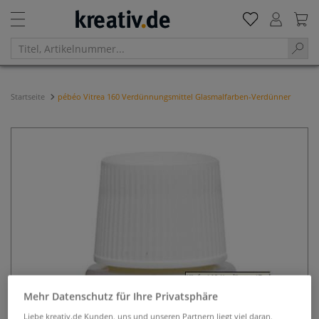
Startseite
pébéo Vitrea 160 Verdünnungsmittel Glasmalfarben-Verdünner
Mehr Datenschutz für Ihre Privatsphäre
Liebe kreativ.de Kunden, uns und unseren Partnern liegt viel daran,