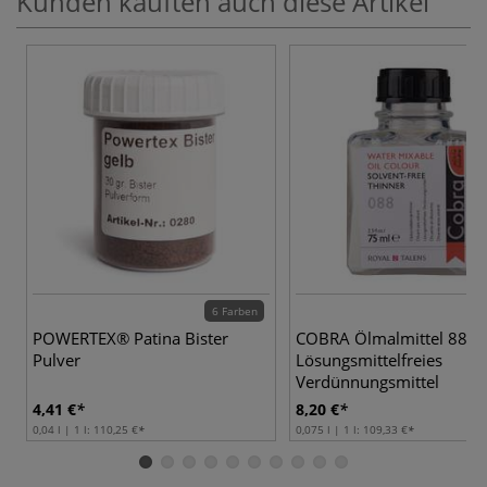
Kunden kauften auch diese Artikel
6 Farben
POWERTEX® Patina Bister
COBRA Ölmalmittel 88,
Pulver
Lösungsmittelfreies
Verdünnungsmittel
4,41 €
8,20 €
0,04 l | 1 l:
110,25 €
0,075 l | 1 l:
109,33 €