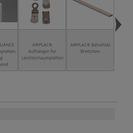
LLIANCE
AIRPLAC®
AIRPLAC® Balsaholz
A
platten,
Aufhänger für
Brettchen
Ecke
ig
Leichtschaumplatten
Leicht
bend