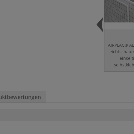
AIRPLAC® A
Leichtschaum
einseit
selbstkle
uktbewertungen