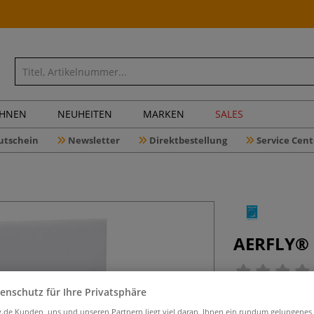
CHNEN
NEUHEITEN
MARKEN
SALES
utschein
Newsletter
Direktbestellung
Service Cent
AERFLY® 
enschutz für Ihre Privatsphäre
AERFLY® ist eine 
iv.de Kunden, uns und unseren Partnern liegt viel daran, Ihnen ein rundum gelungenes
recycelbarem Poly