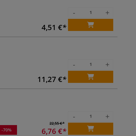
-
+
4,51 €
-
+
11,27 €
-
+
22,55 €
6,76 €
-70%